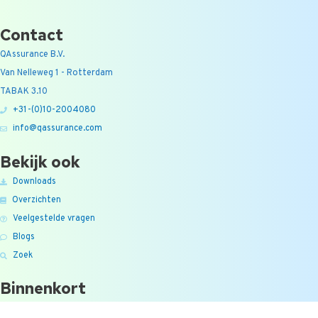
Contact
QAssurance B.V.
Van Nelleweg 1 - Rotterdam
TABAK 3.10
+31-(0)10-2004080
info@qassurance.com
Bekijk ook
Downloads
Overzichten
Veelgestelde vragen
Blogs
Zoek
Binnenkort
Zoom the Room:
21/08/2026