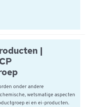
producten |
CCP
roep
orden onder andere
 chemische, wetsmatige aspecten
oductgroep ei en ei-producten.