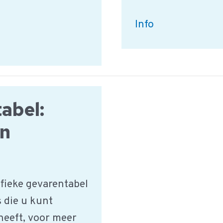
Ei
Info
en
Ei-
producten
|
abel:
iMIS
HACCP
en
Productgroep
fieke gevarentabel
s die u kunt
 heeft, voor meer