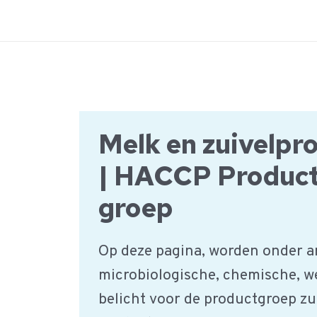
Ga
naar
de
inhoud
Melk en zuivelpr
| HACCP Produc
groep
Op deze pagina, worden onder a
microbiologische, chemische, w
belicht voor de productgroep zu