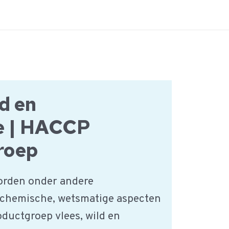
ld en
e | HACCP
roep
orden onder andere
 chemische, wetsmatige aspecten
oductgroep vlees, wild en