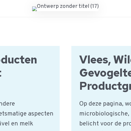
oducten
Vlees, Wi
t
Gevogelt
Productg
ndere
Op deze pagina, w
etsmatige aspecten
microbiologische,
ivel en melk
belicht voor de pr