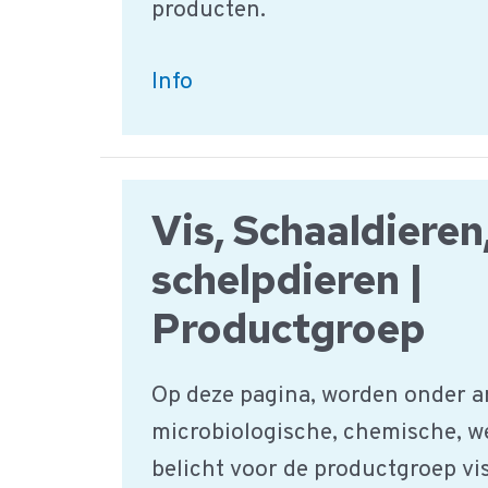
producten.
Melk
Info
en
zuivelproducten
|
Vis, Schaaldieren
HACCP
Product
schelpdieren |
groep
Productgroep
Op deze pagina, worden onder a
microbiologische, chemische, w
belicht voor de productgroep vis