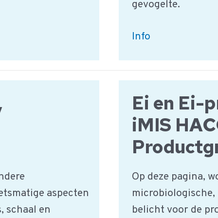
gevogelte.
Vlees,
Info
Wild
en
Gevogelte
,
Ei en Ei-
|
HACCP
iMIS HA
Productgroep
Productg
ndere
Op deze pagina, w
etsmatige aspecten
microbiologische,
, schaal en
belicht voor de pr