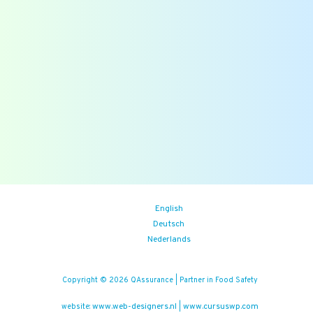
Overzichten
Veelgestelde vragen
Blogs
Zoek
Binnenkort
Zoom the Room:
14/08/2026
(iedere vrijdag)
Food Safety Compliance opleiding
Aankomende events
English
Deutsch
Nederlands
Copyright © 2026 QAssurance | Partner in Food Safety
www.web-designers.nl
www.cursuswp.com
website:
|