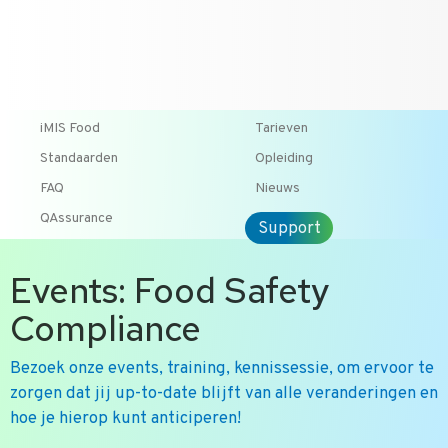
T +31 10 2004080
HOME
CONTACT
ENG
iMIS Food
Tarieven
Standaarden
Opleiding
FAQ
Nieuws
QAssurance
Support
Events: Food Safety
Compliance
Bezoek onze events, training, kennissessie, om ervoor te
zorgen dat jij up-to-date blijft van alle veranderingen en
hoe je hierop kunt anticiperen!