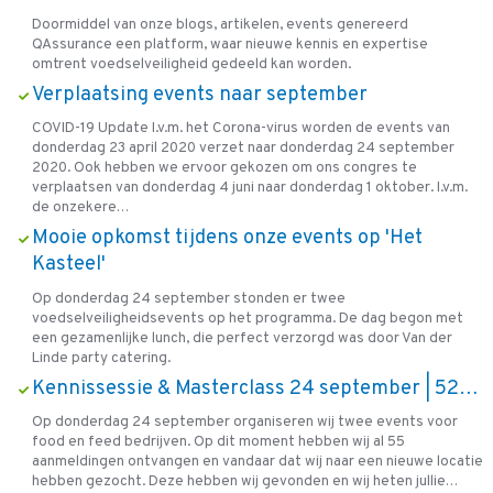
Doormiddel van onze blogs, artikelen, events genereerd
QAssurance een platform, waar nieuwe kennis en expertise
omtrent voedselveiligheid gedeeld kan worden.
Verplaatsing events naar september
COVID-19 Update I.v.m. het Corona-virus worden de events van
donderdag 23 april 2020 verzet naar donderdag 24 september
2020. Ook hebben we ervoor gekozen om ons congres te
verplaatsen van donderdag 4 juni naar donderdag 1 oktober. I.v.m.
de onzekere…
Mooie opkomst tijdens onze events op 'Het
Kasteel'
Op donderdag 24 september stonden er twee
voedselveiligheidsevents op het programma. De dag begon met
een gezamenlijke lunch, die perfect verzorgd was door Van der
Linde party catering.
Kennissessie & Masterclass 24 september | 52…
Op donderdag 24 september organiseren wij twee events voor
food en feed bedrijven. Op dit moment hebben wij al 55
aanmeldingen ontvangen en vandaar dat wij naar een nieuwe locatie
hebben gezocht. Deze hebben wij gevonden en wij heten jullie…