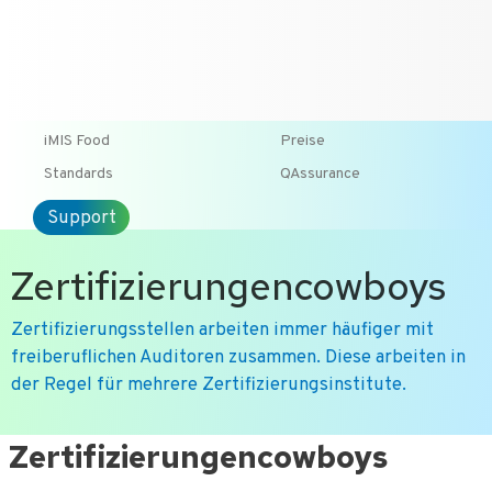
T +31-10-2004080
HOME
KONTAKT
ENG
iMIS Food
Preise
Standards
QAssurance
Support
Zertifizierungencowboys
Zertifizierungsstellen arbeiten immer häufiger mit
freiberuflichen Auditoren zusammen. Diese arbeiten in
der Regel für mehrere Zertifizierungsinstitute.
Ga
Zertifizierungencowboys
naar