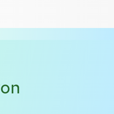
KT
ENG
von