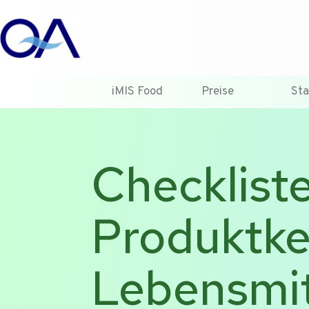
iMIS Food
Preise
Sta
Checkliste
Produktk
Lebensmit