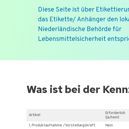
Diese Seite ist über Etikettierun
das Etikette/ Anhänger den lo
Niederländische Behörde für
Lebensmittelsicherheit entspri
Ga
naar
de
Was ist bei der Ken
inhoud
Erforderlich
Artikel
(ja/nein)
1. Produktaufnahme / Vorstellungskraft
Nein