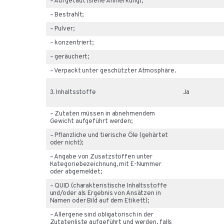
– Aufgetaut (siehe Anmerkung);
– Bestrahlt;
– Pulver;
– konzentriert;
– geräuchert;
– Verpackt unter geschützter Atmosphäre.
3. Inhaltsstoffe
Ja
– Zutaten müssen in abnehmendem
Gewicht aufgeführt werden;
– Pflanzliche und tierische Öle (gehärtet
oder nicht);
– Angabe von Zusatzstoffen unter
Kategoriebezeichnung, mit E-Nummer
oder abgemeldet;
– QUID (charakteristische Inhaltsstoffe
und/oder als Ergebnis von Ansätzen in
Namen oder Bild auf dem Etikett);
– Allergene sind obligatorisch in der
Zutatenliste aufgeführt und werden, falls