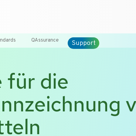
T +31-10-2004080
HOME
KONTA
ndards
QAssurance
Support
 für die
ennzeichnung 
teln