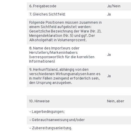
6. Freigabecode
Ja/Nein
7. Gleiches Sichtfeld:
Ja
Folgende Positionen müssen zusammen in
einem Sichtfeld aufgelistet werden:
Gesetzliche Bezeichnung der Ware (Nr. 2),
Mengendeklaration (Nr. 5) und ggf. Der
Alkoholgehalt in Volumenprozent.
8. Name des Importeurs oder
Herstellers/Markeninhabers
Ja
(verresponswortlich für die korrekten
Informationen)
9. Herkunftsland, abhängig von den
verschiedenen Wirkungsanalysen kann es
Ja
in mehr Fällen zwingend erforderlich sein,
den Ursprung anzugeben.
10. Hinweise
Nein, aber
– Lagerbedingungen;
– Gebrauchsanweisung und/oder
– Zubereitungsanleitung.