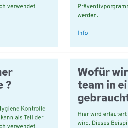
ch verwendet
Präventivporgram
werden.
Wie
Info
kontrolliert
man
die
ner
Wofür wi
Lagerkammern?
e ?
team in e
gebraucht
Hygiene Kontrolle
Hier wird erläute
kann als Teil der
wird. Dieses Beispi
ch verwendet