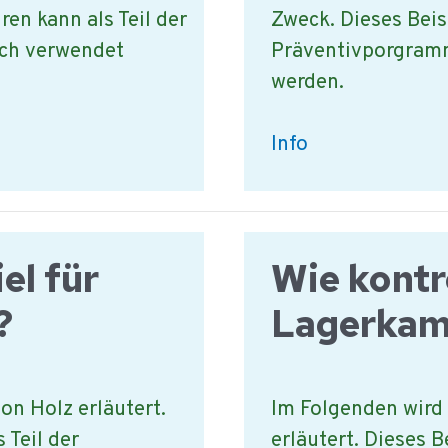
ren kann als Teil der
Zweck. Dieses Beis
ch verwendet
Präventivporgram
werden.
Beispiel
Info
für
die
Kontrolle
el für
Wie kontr
der
Produktionslinien
?
Lagerka
on Holz erläutert.
Im Folgenden wird
 Teil der
erläutert. Dieses B