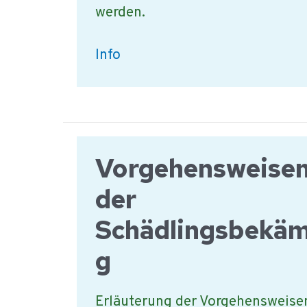
werden.
Lebensmittelsicherheit
Info
&
Qualitätspolitik
Vorgehensweisen
der
Schädlingsbekä
g
Erläuterung der Vorgehensweisen