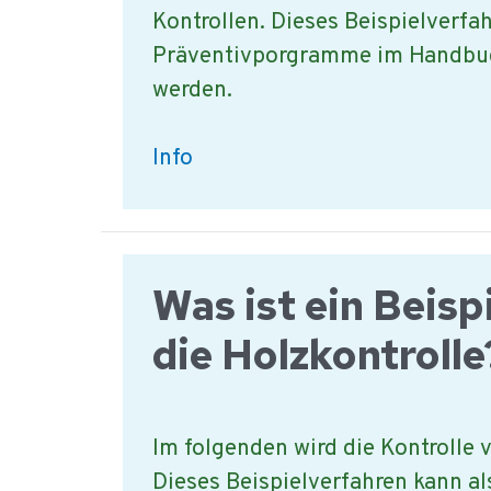
Kontrollen. Dieses Beispielverfah
Präventivporgramme im Handbu
werden.
Worauf
Info
muss
man
achten
Was ist ein Beispi
bei
der
die Holzkontrolle
Transport
Kontrolle?
Im folgenden wird die Kontrolle v
Dieses Beispielverfahren kann als