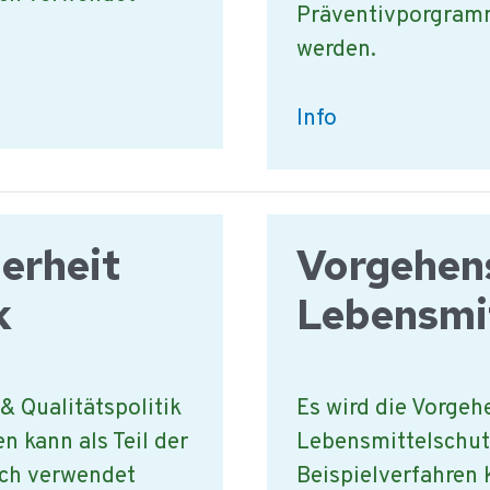
Präventivporgram
werden.
Wofür
Info
wird
das
HACCP
erheit
Vorgehen
team
in
k
Lebensmi
einer
Firma
gebraucht
& Qualitätspolitik
Es wird die Vorge
?
n kann als Teil der
Lebensmittelschutz
ch verwendet
Beispielverfahren k