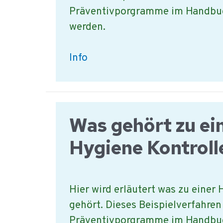
Präventivporgramme im Handbu
werden.
Was
Info
ist
ein
Beispiel
Was gehört zu ei
für
die
Hygiene Kontroll
Holzkontrolle?
Hier wird erläutert was zu einer 
gehört. Dieses Beispielverfahren 
Präventivporgramme im Handbu