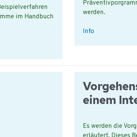
Präventivporgram
eispielverfahren
werden.
gramme im Handbuch
Beispiele
Info
für
Mikrobiologische
Vorgehensweisen
Vorgehen
einem Int
Es werden die Vorg
erläutert. Dieses B