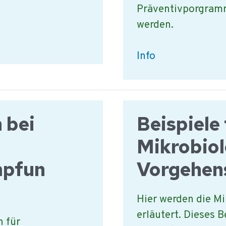
Präventivporgram
werden.
Vorgehensweisen
Info
beim
Lebensmittelschut
 bei
Beispiele 
Mikrobiol
mpfun
Vorgehen
Hier werden die M
erläutert. Dieses B
 für