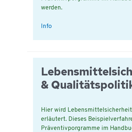
werden.
Was
Info
gehört
zu
einer
Hygiene
Lebensmittelsich
Kontrolle
?
& Qualitätspoliti
Hier wird Lebensmittelsicherheit
erläutert. Dieses Beispielverfahre
Präventivporgramme im Handbu