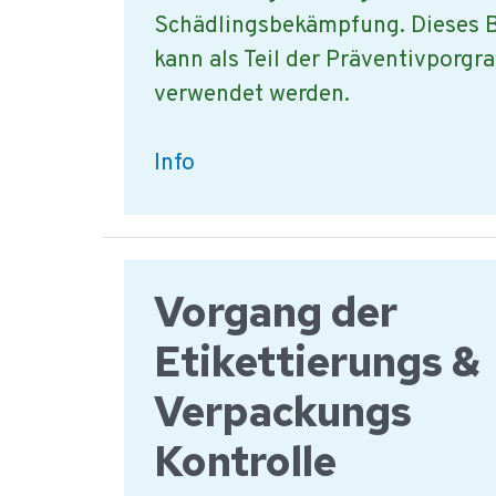
Schädlingsbekämpfung. Dieses B
kann als Teil der Präventivpor
verwendet werden.
Vorgehensweisen
Info
bei
der
Schädlingsbekämpfung
Vorgang der
Etikettierungs &
Verpackungs
Kontrolle