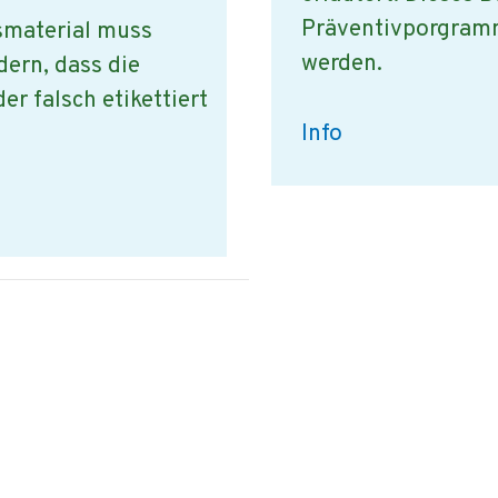
Präventivporgram
smaterial muss
werden.
dern, dass die
r falsch etikettiert
Vorgehensweisen
Info
bei
einem
Internen
Audit