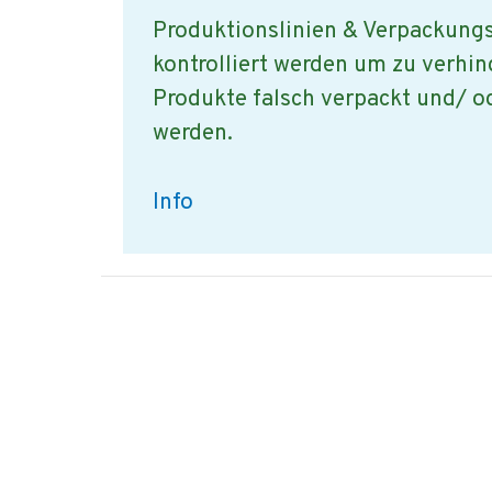
Produktionslinien & Verpackung
kontrolliert werden um zu verhin
Produkte falsch verpackt und/ ode
werden.
Vorgang
Info
der
Etikettierungs
&
Verpackungs
Kontrolle