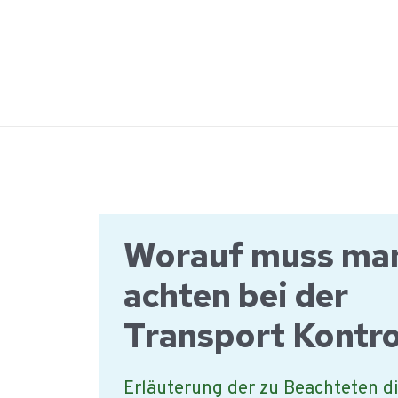
Ga
naar
de
inhoud
Worauf muss ma
achten bei der
Transport Kontro
Erläuterung der zu Beachteten d