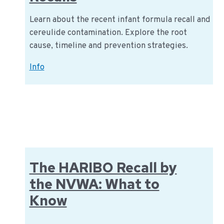
Learn about the recent infant formula recall and
cereulide contamination. Explore the root
cause, timeline and prevention strategies.
Tracing
Info
the
Infant
Formula
Cereulide
Outbreak:
From
Chinese
The HARIBO Recall by
Raw
the NVWA: What to
Materials
to
Know
European
Recalls