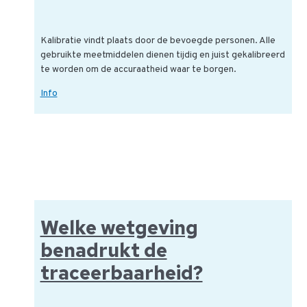
Kalibratie vindt plaats door de bevoegde personen. Alle
gebruikte meetmiddelen dienen tijdig en juist gekalibreerd
te worden om de accuraatheid waar te borgen.
Wat
Info
is
kalibratie
en
waarom
is
het
een
nodig?
Welke wetgeving
benadrukt de
traceerbaarheid?