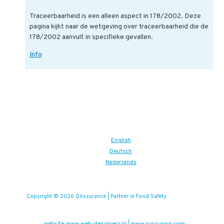
Traceerbaarheid is een alleen aspect in 178/2002. Deze
pagina kijkt naar de wetgeving over traceerbaarheid die de
178/2002 aanvult in specifieke gevallen.
Welke
Info
wetgeving
benadrukt
de
traceerbaarheid?
English
Deutsch
Nederlands
Copyright © 2026 QAssurance | Partner in Food Safety