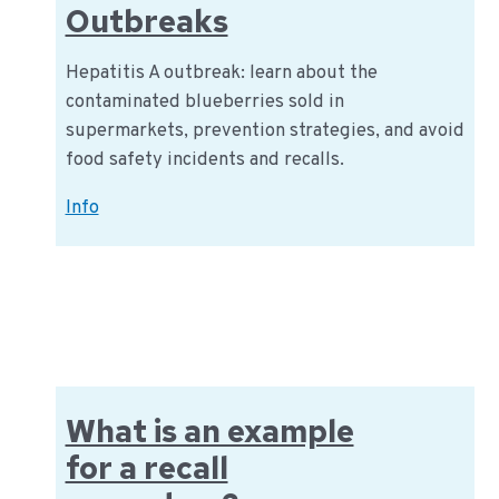
Outbreaks
Hepatitis A outbreak: learn about the
contaminated blueberries sold in
supermarkets, prevention strategies, and avoid
food safety incidents and recalls.
Hepatitis
Info
A
in
Dutch
Supermarkets:
What
We
Know
What is an example
&
for a recall
How
to