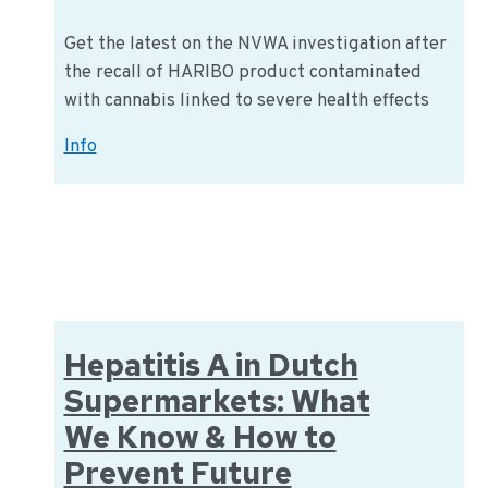
Get the latest on the NVWA investigation after
the recall of HARIBO product contaminated
with cannabis linked to severe health effects
The
Info
HARIBO
Recall
by
the
NVWA:
What
to
Hepatitis A in Dutch
Know
Supermarkets: What
We Know & How to
Prevent Future