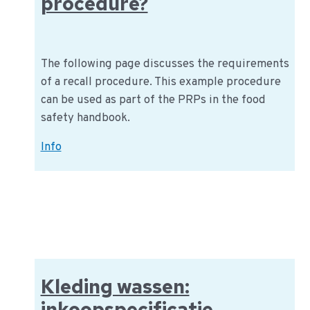
procedure?
Prevent
Future
Outbreaks
The following page discusses the requirements
of a recall procedure. This example procedure
can be used as part of the PRPs in the food
safety handbook.
What
Info
is
an
example
for
a
recall
procedure?
Kleding wassen:
inkoopspecificatie