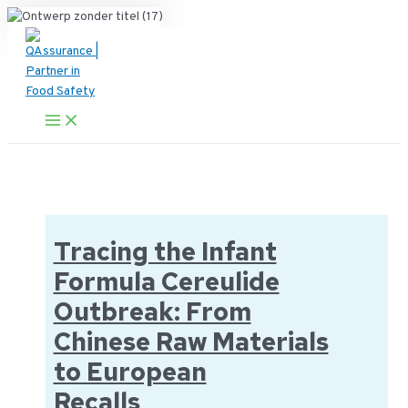
Ga
naar
de
inhoud
Main
Menu
Tracing the Infant
Formula Cereulide
Outbreak: From
Chinese Raw Materials
to European
Recalls