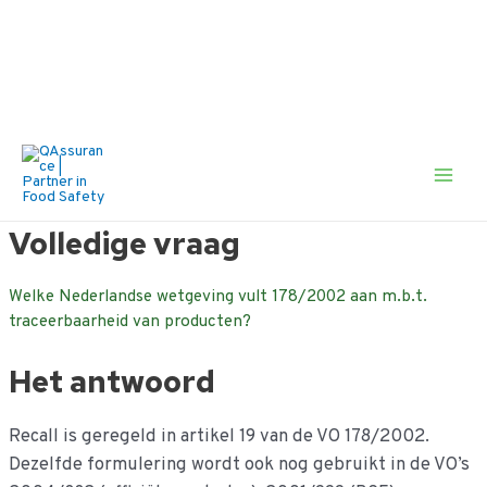
Zoek
naar:
Ga
naar
de
Main
inhoud
Men
Volledige vraag
Welke Nederlandse wetgeving vult 178/2002 aan m.b.t.
traceerbaarheid van producten?
Het antwoord
Recall is geregeld in artikel 19 van de VO 178/2002.
Dezelfde formulering wordt ook nog gebruikt in de VO’s