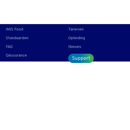
T +31 10 2004080
HOME
CONTACT
ENG
iMIS Food
Tarieven
Standaarden
Opleiding
FAQ
Nieuws
QAssurance
Support
Welke wetgeving benadrukt
de traceerbaarheid?
Traceerbaarheid is een alleen aspect in 178/2002. Deze
pagina kijkt naar de wetgeving over traceerbaarheid die de
178/2002 aanvult in specifieke gevallen.
Onderdeel van onze veel gestelde vragen |
Bekijk alle FAQ
of zoek op onderwerp.