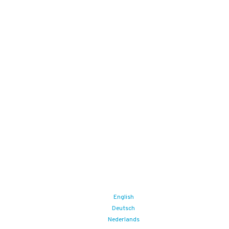
info@qassurance.com
Bekijk ook
Downloads
Overzichten
Veelgestelde vragen
Blogs
Zoek
Binnenkort
Zoom the Room:
14/08/2026
(iedere vrijdag)
Food Safety Compliance opleiding
Aankomende events
English
Deutsch
Nederlands