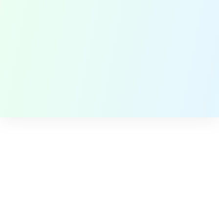
Food Masters
Voedselveiligheid projecten in
Afrika
Contact
QAssurance B.V.
Van Nelleweg 1 - Rotterdam
TABAK 3.10
+31-(0)10-2004080