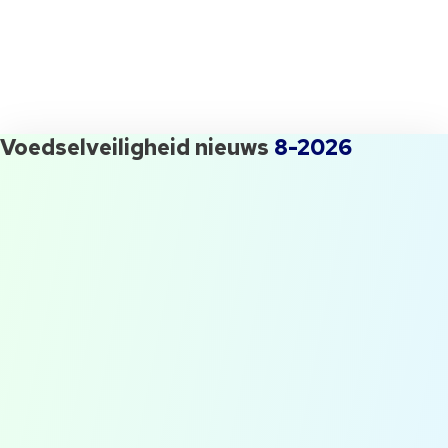
[randomize category="awrnd-nl-titel-
imis-updates"]
Wil jij ook maandelijks de iMIS Food Update ontvangen en uitgenodigd worden
voor onze events? Vul dan dit formulier in.
Voedselveiligheid nieuws
8-2026
QESH manager gezocht! Waar
moet je opletten?
Flog #1: Op bezoek bij Slow