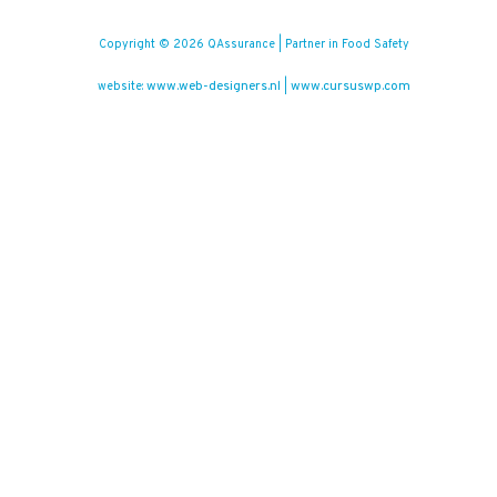
Copyright © 2026 QAssurance | Partner in Food Safety
www.web-designers.nl
www.cursuswp.com
website:
|