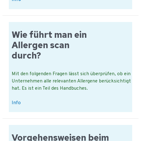
Geschäftsbedingungen
QAssurance
BV.
Wie führt man ein
Allergen scan
durch?
Mit den folgenden Fragen lässt sich überprüfen, ob ein
Unternehmen alle relevanten Allergene berücksichtigt
hat. Es ist ein Teil des Handbuches.
Wie
Info
führt
man
ein
Allergen
Vorgehensweisen beim
scan