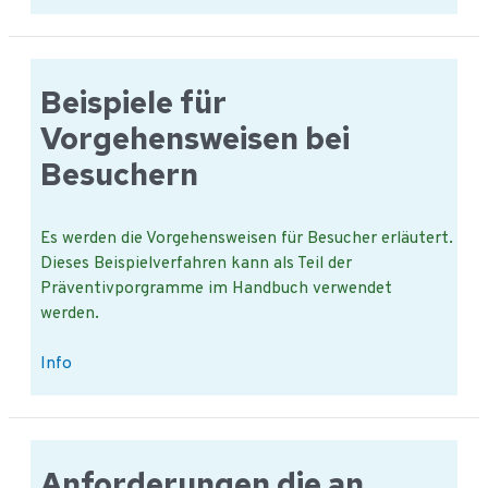
für
Vorgehensweisen
mit
Fremdstoffen
Beispiele für
Vorgehensweisen bei
Besuchern
Es werden die Vorgehensweisen für Besucher erläutert.
Dieses Beispielverfahren kann als Teil der
Präventivporgramme im Handbuch verwendet
werden.
Beispiele
Info
für
Vorgehensweisen
bei
Besuchern
Anforderungen die an