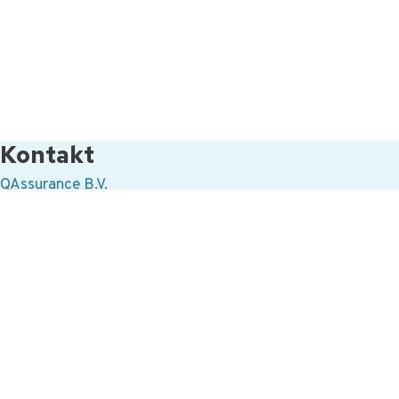
Kontakt
QAssurance B.V.
Van Nelleweg 1 - Rotterdam -NL
TABAK 3.10
+31-(0)10-2004080
info@qassurance.com
Siehe auch
Downloads