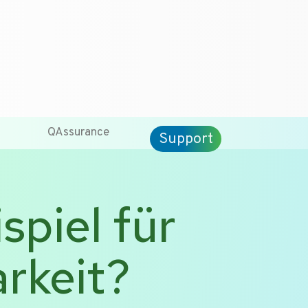
QAssurance
Support
spiel für
rkeit?