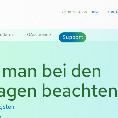
T +31-10-2004080
HOME
KONTA
ndards
QAssurance
Support
man bei den
agen beachten
igsten
s