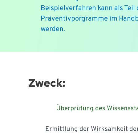
Beispielverfahren kann als Teil 
Präventivporgramme im Hand
werden.
Ga
naar
de
Zweck:
inhoud
Überprüfung des Wissenssta
Ermittlung der Wirksamkeit d