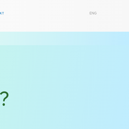
KT
ENG
?