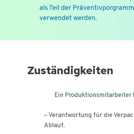
als Teil der Präventivporgram
verwendet werden.
Ga
naar
de
Zuständigkeiten
inhoud
Ein Produktionsmitarbeiter 
– Verantwortung für die Verpa
Ablauf.