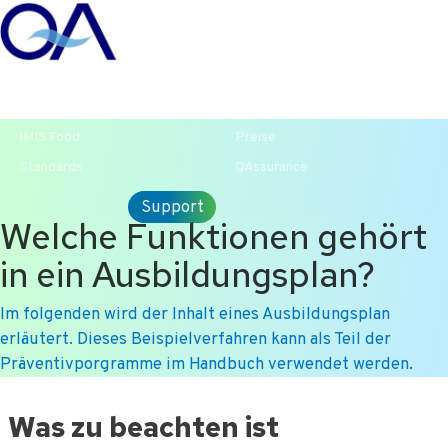
T +31-10-2004080
HOME
KONTAKT
ENG
iMIS Food
Preise
Standards
QAssurance
Support
Welche Funktionen gehört
in ein Ausbildungsplan?
Im folgenden wird der Inhalt eines Ausbildungsplan
erläutert. Dieses Beispielverfahren kann als Teil der
Präventivporgramme im Handbuch verwendet werden.
Ga
Was zu beachten ist
naar