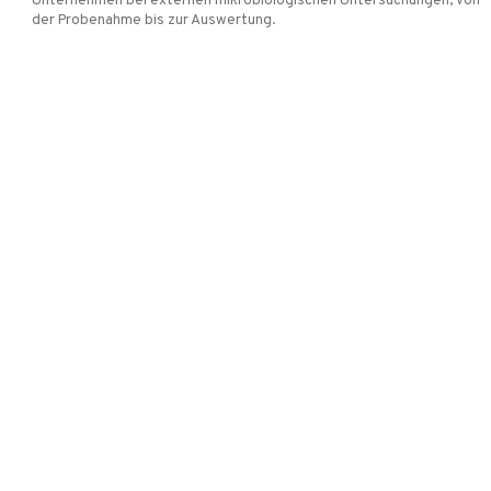
Unternehmen bei externen mikrobiologischen Untersuchungen, von
der Probenahme bis zur Auswertung.