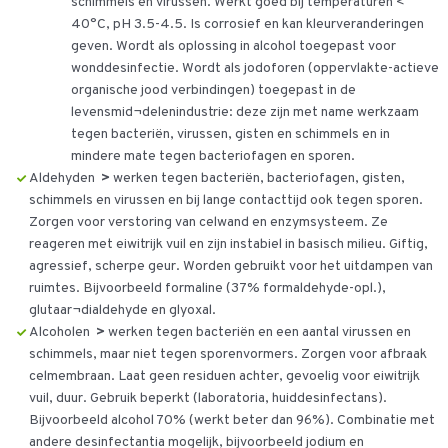
schimmels en virussen. Werkt goed bij temperaturen <
40°C, pH 3.5-4.5. Is corrosief en kan kleurveranderingen
geven. Wordt als oplossing in alcohol toegepast voor
wonddesinfectie. Wordt als jodoforen (oppervlakte-actieve
organische jood verbindingen) toegepast in de
levensmid¬delenindustrie: deze zijn met name werkzaam
tegen bacteriën, virussen, gisten en schimmels en in
mindere mate tegen bacteriofagen en sporen.
Aldehyden
>
werken tegen bacteriën, bacteriofagen, gisten,
schimmels en virussen en bij lange contacttijd ook tegen sporen.
Zorgen voor verstoring van celwand en enzymsysteem. Ze
reageren met eiwitrijk vuil en zijn instabiel in basisch milieu. Giftig,
agressief, scherpe geur. Worden gebruikt voor het uitdampen van
ruimtes. Bijvoorbeeld formaline (37% formaldehyde-opl.),
glutaar¬dialdehyde en glyoxal.
Alcoholen
>
werken tegen bacteriën en een aantal virussen en
schimmels, maar niet tegen sporenvormers. Zorgen voor afbraak
celmembraan. Laat geen residuen achter, gevoelig voor eiwitrijk
vuil, duur. Gebruik beperkt (laboratoria, huiddesinfectans).
Bijvoorbeeld alcohol 70% (werkt beter dan 96%). Combinatie met
andere desinfectantia mogelijk, bijvoorbeeld jodium en