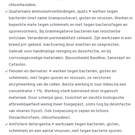
chloorhexidine.
Quaternaire ammoniumverbindingen, quats
>
werken tegen
bacteriën (met name Grampositieve), gisten en virussen. Werken in
beperkte mate tegen schimmels en niet tegen bacteriofagen en
sporenvormers. Bij Gramnegatieve bacteriën kan resistentie
ontstaan. Veranderen permeabiliteit celwand. Zijn werkzaam in een
breed pH-gebied. Inactivering door eiwitten en zeepresten.
Gebruik voor handmatige reiniging en desinfectie, en bij
corrosiegevoelige materialen. Bijvoorbeeld Baxilline, Sanosept en
Cetavlon.
Fenolen en derivaten
>
werken tegen bacteriën, gisten en
schimmels, niet tegen sporen en virussen, ze verstoren
enzymwerking van de cellen. Beste werking in zuur milieu bij een
concentratie > 1%. Werking sterk beïnvloed door organisch
materiaal. Door scherpe geur, toxiciteit en slechte biologische
afbreekbaarheid weinig meer toegepast, soms nog bij desinfectie
van vloeren (lysol). Ook toepassing in zepen en lotions
(hexachlorofeen, chloorhexidine).
Amfotere detergentia
>
werkzaam tegen bacteriën, gisten,
schimmels en een aantal virussen, niet tegen bacterie sporen.