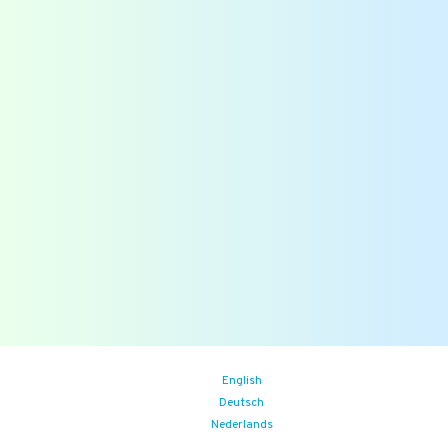
Bekijk ook
Downloads
Overzichten
Veelgestelde vragen
Blogs
Zoek
Binnenkort
Zoom the Room:
14/08/2026
(iedere vrijdag)
Food Safety Compliance opleiding
Aankomende events
English
Deutsch
Nederlands