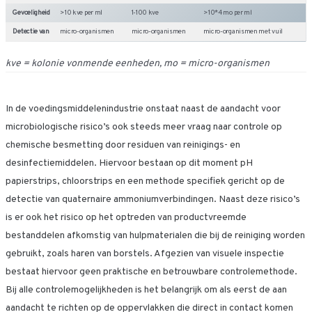
Gevoeligheid
> 10 kve per ml
1-100 kve
> 10*4 mo per ml
Detectie van
micro-organismen
micro-organismen
micro-organismen met vuil
kve = kolonie vonmende eenheden, mo = micro-organismen
In de voedingsmiddelenindustrie onstaat naast de aandacht voor
microbiologische risico’s ook steeds meer vraag naar controle op
chemische besmetting door residuen van reinigings- en
desinfectiemiddelen. Hiervoor bestaan op dit moment pH
papierstrips, chloorstrips en een methode specifiek gericht op de
detectie van quaternaire ammoniumverbindingen. Naast deze risico’s
is er ook het risico op het optreden van productvreemde
bestanddelen afkomstig van hulpmaterialen die bij de reiniging worden
gebruikt, zoals haren van borstels. Afgezien van visuele inspectie
bestaat hiervoor geen praktische en betrouwbare controlemethode.
Bij alle controlemogelijkheden is het belangrijk om als eerst de aan
aandacht te richten op de oppervlakken die direct in contact komen