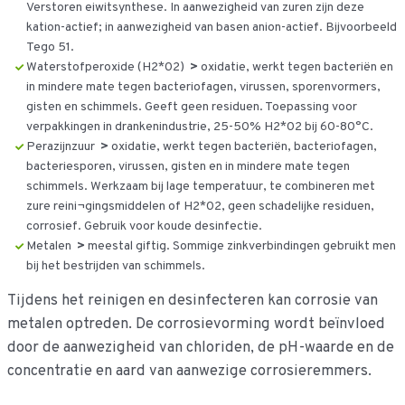
Verstoren eiwitsynthese. In aanwezigheid van zuren zijn deze
kation-actief; in aanwezigheid van basen anion-actief. Bijvoorbeeld
Tego 51.
Waterstofperoxide (H2*02)
>
oxidatie, werkt tegen bacteriën en
in mindere mate tegen bacteriofagen, virussen, sporenvormers,
gisten en schimmels. Geeft geen residuen. Toepassing voor
verpakkingen in drankenindustrie, 25-50% H2*02 bij 60-80°C.
Perazijnzuur
>
oxidatie, werkt tegen bacteriën, bacteriofagen,
bacteriesporen, virussen, gisten en in mindere mate tegen
schimmels. Werkzaam bij lage temperatuur, te combineren met
zure reini¬gingsmiddelen of H2*02, geen schadelijke residuen,
corrosief. Gebruik voor koude desinfectie.
Metalen
>
meestal giftig. Sommige zinkverbindingen gebruikt men
bij het bestrijden van schimmels.
Tijdens het reinigen en desinfecteren kan corrosie van
metalen optreden. De corrosievorming wordt beïnvloed
door de aanwezigheid van chloriden, de pH-waarde en de
concentratie en aard van aanwezige corrosieremmers.