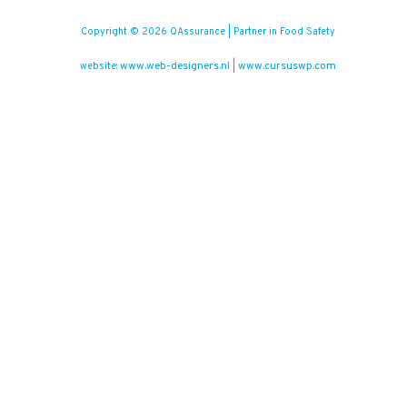
Copyright © 2026 QAssurance | Partner in Food Safety
www.web-designers.nl
www.cursuswp.com
website:
|