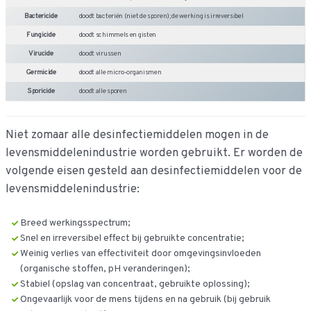
Bactericide
doodt bacteriën (niet de sporen); de werking is irreversibel
Fungicide
doodt schimmels en gisten
Virucide
doodt virussen
Germicide
doodt alle micro-organismen
Sporicide
doodt alle sporen
Niet zomaar alle desinfectiemiddelen mogen in de
levensmiddelenindustrie worden gebruikt. Er worden de
volgende eisen gesteld aan desinfectiemiddelen voor de
levensmiddelenindustrie:
Breed werkingsspectrum;
Snel en irreversibel effect bij gebruikte concentratie;
Weinig verlies van effectiviteit door omgevingsinvloeden
(organische stoffen, pH veranderingen);
Stabiel (opslag van concentraat, gebruikte oplossing);
Ongevaarlijk voor de mens tijdens en na gebruik (bij gebruik