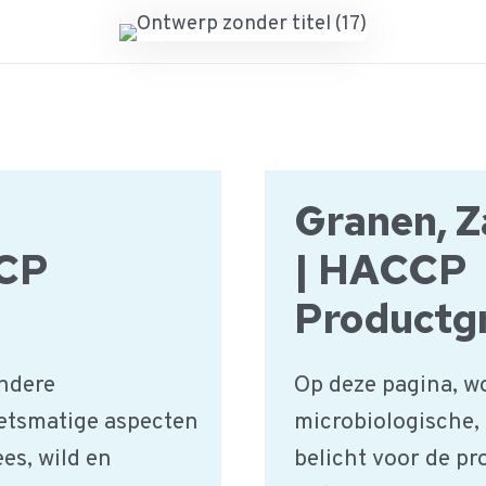
Granen, Z
CCP
| HACCP
Productg
ndere
Op deze pagina, w
etsmatige aspecten
microbiologische,
es, wild en
belicht voor de p