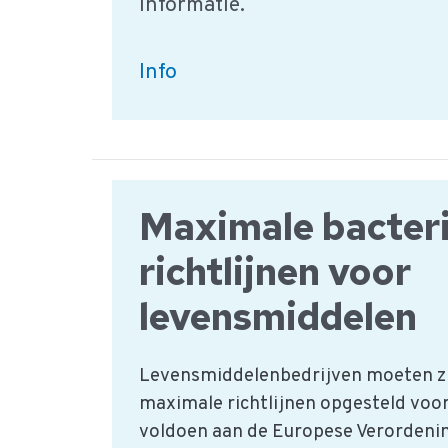
informatie.
HACCP
Info
Gevarentabel:
Zoönosen
Maximale bacter
richtlijnen voor
levensmiddelen
Levensmiddelenbedrijven moeten z
maximale richtlijnen opgesteld voor
voldoen aan de Europese Verordeni