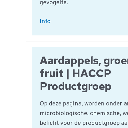
gevogelte.
Vlees,
Info
Wild
en
Gevogelte
Aardappels, groe
|
HACCP
fruit | HACCP
Productgroep
Productgroep
Op deze pagina, worden onder a
microbiologische, chemische, w
belicht voor de productgroep aa