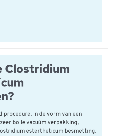
e Clostridium
ticum
en?
d procedure, in de vorm van een
 zeer bolle vacuüm verpakking,
lostridium estertheticum besmetting.