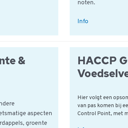
noten.
Granen,
Info
Zaden
en
Noten
nte &
HACCP G
|
HACCP
Voedselve
Productgroep
Hier volgt een opso
ndere
van pas komen bij ee
etsmatige aspecten
Control Point, met m
rdappels, groente