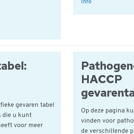
HACCP
Info
Gevaren
Voedselveiligheid
abel:
Pathogene
HACCP
gevarenta
fieke gevaren tabel
Op deze pagina ku
s die u kunt
vinden voor patho
heeft voor meer
de verschillende p