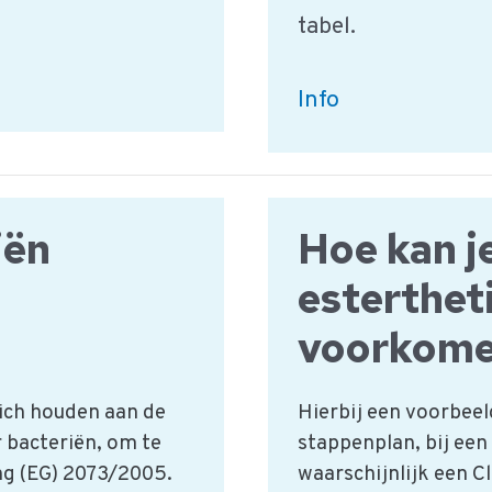
tabel.
Pathogene
Info
bacteriën:
HACCP
gevarentabel
iën
Hoe kan j
esterthe
voorkom
ich houden aan de
Hierbij een voorbeel
 bacteriën, om te
stappenplan, bij een
ng (EG) 2073/2005.
waarschijnlijk een C