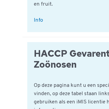
en fruit.
Aardappels,
Info
groente
&
fruit
HACCP Gevarent
|
HACCP
Zoönosen
Productgroep
Op deze pagina kunt u een speci
vinden, op deze tabel staan link
gebruiken als een iMIS licentie 