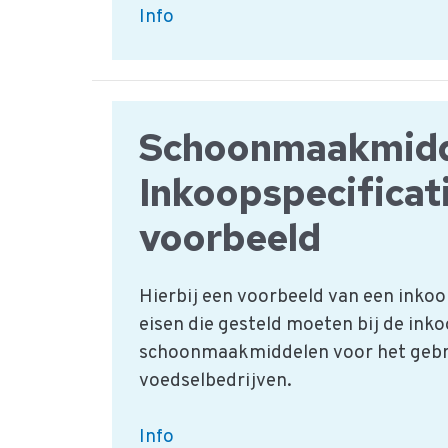
Wat
Info
zijn
de
hygiënecodes
per
Schoonmaakmidd
sector
Inkoopspecificat
/
product?
voorbeeld
Hierbij een voorbeeld van een inkoo
eisen die gesteld moeten bij de ink
schoonmaakmiddelen voor het gebr
voedselbedrijven.
Schoonmaakmiddelen:
Info