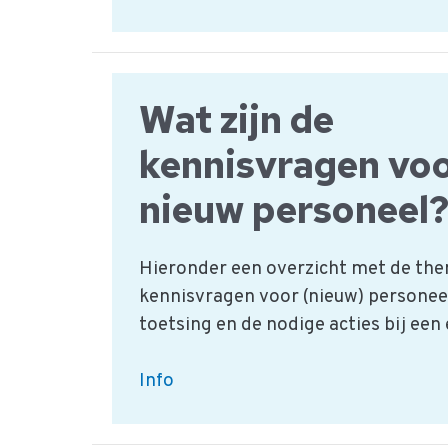
Inkoopspecificatie
voorbeeld
Wat zijn de
kennisvragen vo
nieuw personeel
Hieronder een overzicht met de the
kennisvragen voor (nieuw) personeel
toetsing en de nodige acties bij een
Wat
Info
zijn
de