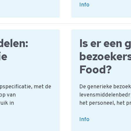
Schoonmaak:
Info
een
voorbeeld
inkoopspecificatie
elen:
Is er een 
ie
bezoekers
Food?
pspecificatie, met de
De generieke bezoek
oop van
levensmiddelenbedrij
uik in
het personeel, het p
Is
Info
er