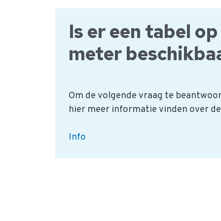
kennisvragen
voor
Is er een tabel o
nieuw
meter beschikba
personeel?
Om de volgende vraag te beantwoor
hier meer informatie vinden over de
Is
Info
er
een
tabel
op
de
pH>