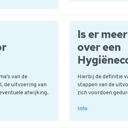
een
generieke
bezoekers
procedure:
Is er mee
Food?
or
over een
?
Hygiëneco
ma’s van de
Hierbij de definitie
, de uitvoering van
stappen van de uitvo
 eventuele afwijking.
zich voordoen gedur
Is
Info
er
meer