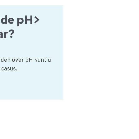
informatie
over
p de pH>
een
ar?
Hygiënecontrole?
den over pH kunt u
 casus.