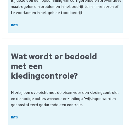
Bij deze een een opsomming van corrigerende en preventieve
maatregelen om problemen in het bedrijf te minimaliseren of
te voorkomen in het gehele food bedrijf.
De
Info
corrigerende
en
de
preventieve
Wat wordt er bedoeld
maatregelen
met een
kledingcontrole?
Hierbij een overzicht met de eisen voor een kledingcontrole,
en de nodige acties wanneer er kleding afwijkingen worden
geconstateerd gedurende een controle.
Wat
Info
wordt
er