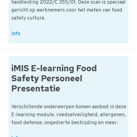
handleiding 2022/C 355/01. Deze scan is speciaal
gericht op werknemers voor het meten van food
safety culture.
EU
Info
Food
Safety
Culture
scorecard
iMIS E-learning Food
voor
Safety Personeel
werknemers
Presentatie
Verschillende onderwerpen komen aanbod in deze
E-learning module, voedselveiligheid, allergenen,
food defense, ongedierte bestrijding en meer.