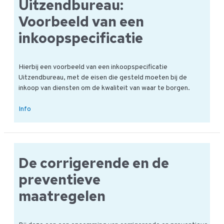
Safety
Uitzendbureau:
voor
Voorbeeld van een
personeel
inkoopspecificatie
online
Hierbij een voorbeeld van een inkoopspecificatie
Uitzendbureau, met de eisen die gesteld moeten bij de
inkoop van diensten om de kwaliteit van waar te borgen.
Uitzendbureau:
Info
Voorbeeld
van
een
inkoopspecificatie
De corrigerende en de
preventieve
maatregelen