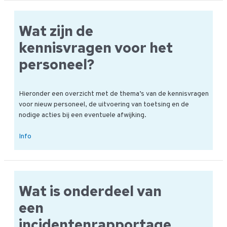
bedoeld
met
Wat zijn de
een
kledingcontrole?
kennisvragen voor het
personeel?
Hieronder een overzicht met de thema’s van de kennisvragen
voor nieuw personeel, de uitvoering van toetsing en de
nodige acties bij een eventuele afwijking.
Wat
Info
zijn
de
kennisvragen
voor
Wat is onderdeel van
het
personeel?
een
incidentenrapportage