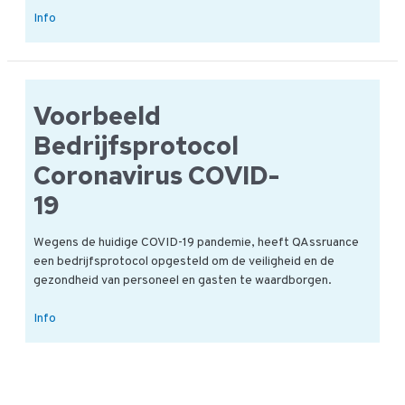
Is
Info
er
meer
informatie
over
Voorbeeld
een
Hygiënecontrole?
Bedrijfsprotocol
Coronavirus COVID-
19
Wegens de huidige COVID-19 pandemie, heeft QAssruance
een bedrijfsprotocol opgesteld om de veiligheid en de
gezondheid van personeel en gasten te waardborgen.
Voorbeeld
Info
Bedrijfsprotocol
Coronavirus
COVID-
19