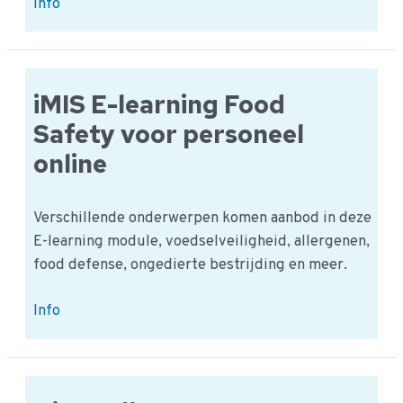
iMIS
Info
E-
learning
Food
Safety
iMIS E-learning Food
Personeel
Safety voor personeel
Presentatie
online
Verschillende onderwerpen komen aanbod in deze
E-learning module, voedselveiligheid, allergenen,
food defense, ongedierte bestrijding en meer.
iMIS
Info
E-
learning
Food