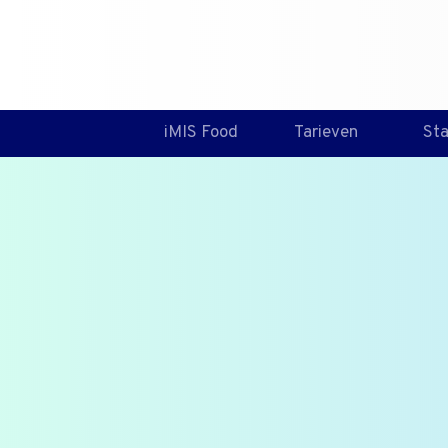
iMIS Food
Tarieven
St
De corrig
maatrege
Bij deze een een opsomming va
preventieve maatregelen om pr
bedrijf te minimaliseren of te 