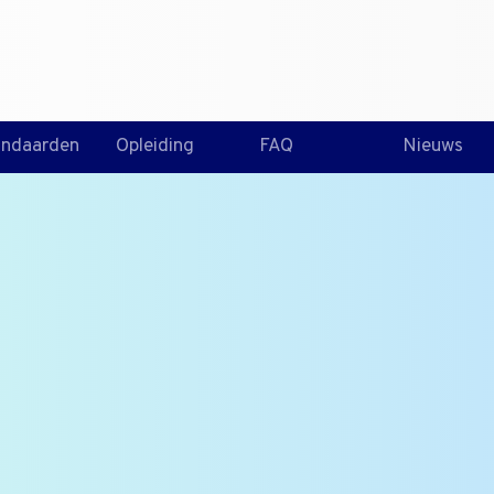
T +31 10 2004080
HOME
CONTA
andaarden
Opleiding
FAQ
Nieuws
erende en de p
len
n corrigerende en
oblemen in het
voorkomen in het