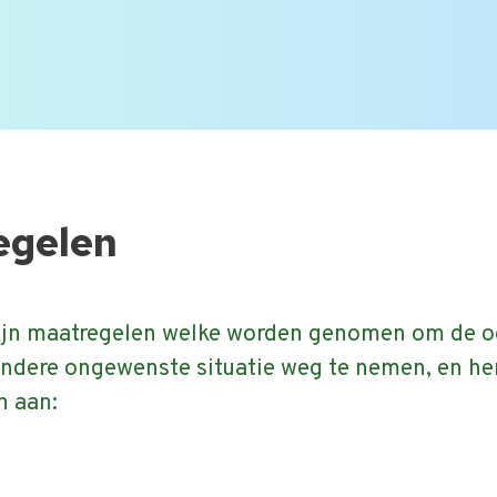
 vragen |
Bekijk alle FAQ
of zoek op onderwerp.
egelen
ijn maatregelen welke worden genomen om de o
ndere ongewenste situatie weg te nemen, en he
n aan: