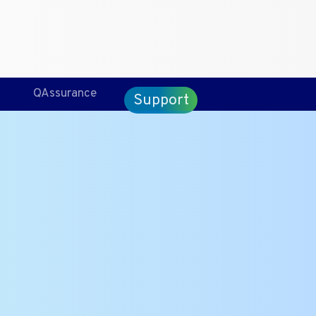
CT
ENG
QAssurance
Support
reventieve