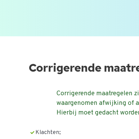
gehele food bedrijf.
Onderdeel van onze veel gestelde
Ga
naar
de
Corrigerende maatr
inhoud
Corrigerende maatregelen z
waargenomen afwijking of a
Hierbij moet gedacht worde
Klachten;