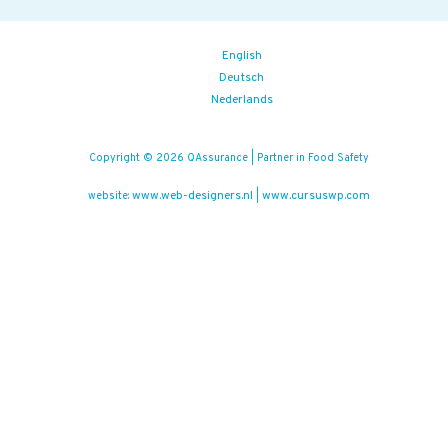
English
Deutsch
Nederlands
Copyright © 2026 QAssurance | Partner in Food Safety
www.web-designers.nl
www.cursuswp.com
website:
|