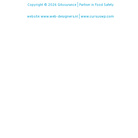
Copyright © 2026 QAssurance | Partner in Food Safety
www.web-designers.nl
www.cursuswp.com
website:
|