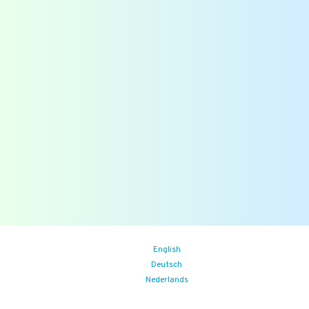
Bekijk ook
Downloads
Overzichten
Veelgestelde vragen
Blogs
Zoek
Binnenkort
Zoom the Room:
14/08/2026
(iedere vrijdag)
Food Safety Compliance opleiding
Aankomende events
English
Deutsch
Nederlands