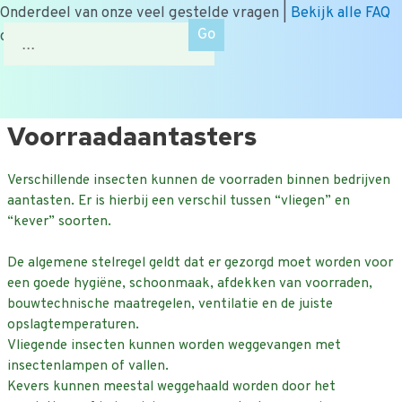
Onderdeel van onze veel gestelde vragen |
Bekijk alle FAQ
Zoek
of zoek op onderwerp.
naar:
Ga
Voorraadaantasters
naar
de
Verschillende insecten kunnen de voorraden binnen bedrijven
inhoud
aantasten. Er is hierbij een verschil tussen “vliegen” en
“kever” soorten.
De algemene stelregel geldt dat er gezorgd moet worden voor
een goede hygiëne, schoonmaak, afdekken van voorraden,
bouwtechnische maatregelen, ventilatie en de juiste
opslagtemperaturen.
Vliegende insecten kunnen worden weggevangen met
insectenlampen of vallen.
Kevers kunnen meestal weggehaald worden door het