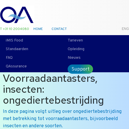
T +31 10 2004080
HOME
CONTACT
ENG
iMIS Food
Tarieven
Standaarden
Opleiding
FAQ
Nieuws
QAssurance
Support
Voorraadaantasters,
insecten:
ongediertebestrijding
In deze pagina volgt uitleg over ongediertebestrijding
met betrekking tot voorraadaantasters, bijvoorbeeld
insecten en andere soorten.