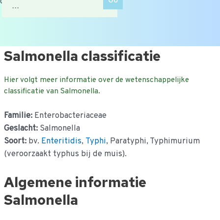
of zoek op onderwerp.
naar:
Ga
Salmonella classificatie
naar
de
Hier volgt meer informatie over de wetenschappelijke
inhoud
classificatie van Salmonella.
Familie:
Enterobacteriaceae
Geslacht:
Salmonella
Soort:
bv.
Enteritidis
,
Typhi
, Paratyphi, Typhimurium
(veroorzaakt typhus bij de muis).
Algemene informatie
Salmonella