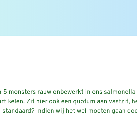
 vragen |
Bekijk alle FAQ
of zoek op onderwerp.
en 5 monsters rauw onbewerkt in ons salmonella
tikelen. Zit hier ook een quotum aan vastzit, het
d standaard? Indien wij het wel moeten gaan d