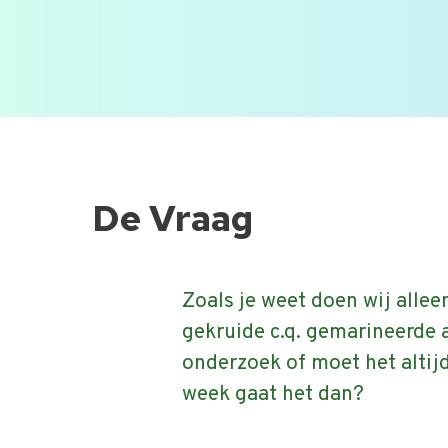
afwezig moet zijn.
Onderdeel van onze veel gestelde
Ga
naar
de
De Vraag
inhoud
Zoals je weet doen wij alle
gekruide c.q. gemarineerde ar
onderzoek of moet het altij
week gaat het dan?