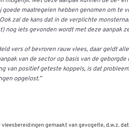
in mogelijk. Met deze aanpak kunnen de be- en
ij goede maatregelen hebben genomen om te vo
Ook zal de kans dat in de verplichte monstern
) nog iets gevonden wordt met deze aanpak zeer
ld vers of bevroren rauw vlees, daar geldt allee
 aanpak van de sector op basis van de geborgd
ting van positief geteste koppels, is dat probl
ngen opgelost.”
r vleesbereidingen gemaakt van gevogelte, d.w.z. dat