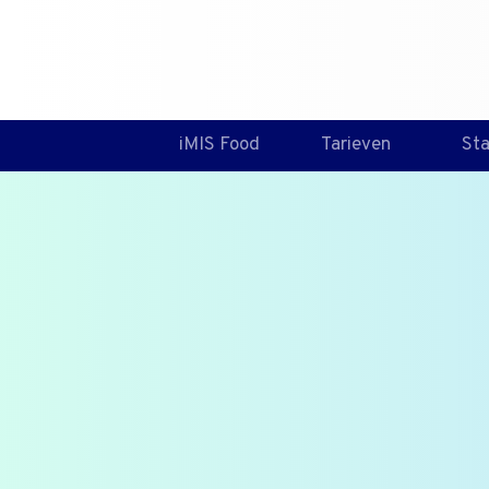
iMIS Food
Tarieven
St
Moet Salm
afwezig zi
De volgende casus vergelijkt, 
wetgeving, bereide en onbewer
wanneer Salmonella in 10 gram