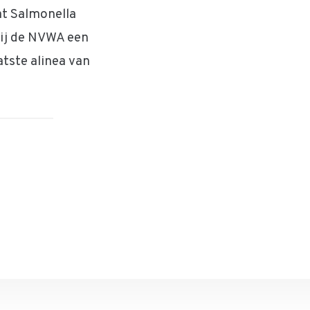
at Salmonella
bij de NVWA een
tste alinea van