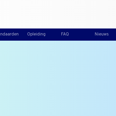
T +31 10 2004080
HOME
CONTA
andaarden
Opleiding
FAQ
Nieuws
onella in 10 o
jn?
door middel van de
kte producten,
 of in 25 gram