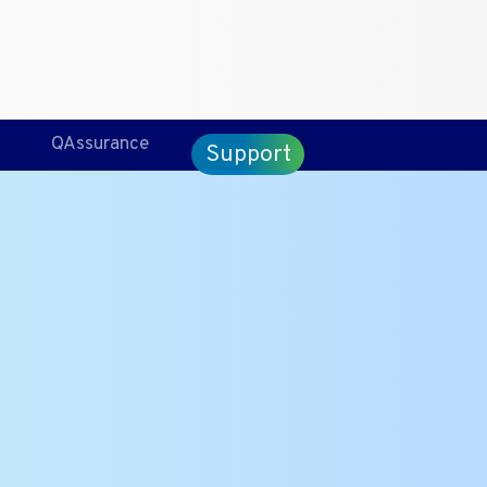
CT
ENG
QAssurance
Support
f 25 gram