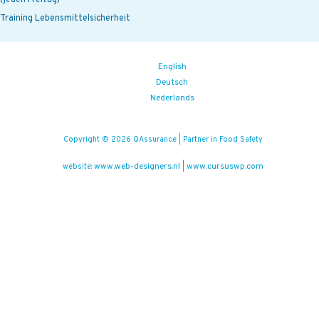
(jeden Freitag)
Training Lebensmittelsicherheit
English
Deutsch
Nederlands
Copyright © 2026 QAssurance | Partner in Food Safety
www.web-designers.nl
www.cursuswp.com
website:
|