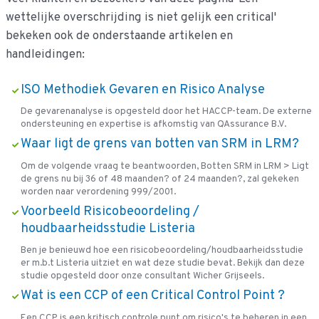
wettelijke overschrijding is niet gelijk een critical'
bekeken ook de onderstaande artikelen en
handleidingen:
ISO Methodiek Gevaren en Risico Analyse
De gevarenanalyse is opgesteld door het HACCP-team. De externe
ondersteuning en expertise is afkomstig van QAssurance B.V.
Waar ligt de grens van botten van SRM in LRM?
Om de volgende vraag te beantwoorden, Botten SRM in LRM > Ligt
de grens nu bij 36 of 48 maanden? of 24 maanden?, zal gekeken
worden naar verordening 999/2001.
Voorbeeld Risicobeoordeling /
houdbaarheidsstudie Listeria
Ben je benieuwd hoe een risicobeoordeling/houdbaarheidsstudie
er m.b.t Listeria uitziet en wat deze studie bevat. Bekijk dan deze
studie opgesteld door onze consultant Wicher Grijseels.
Wat is een CCP of een Critical Control Point ?
Een CCP, is een kritisch controle punt om risico's te beheren in een