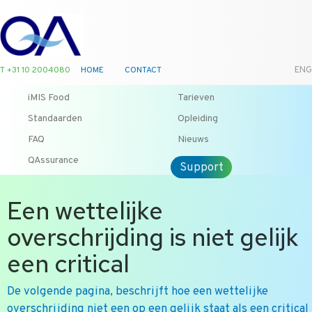
T +31 10 2004080
HOME
CONTACT
ENG
iMIS Food
Tarieven
Standaarden
Opleiding
FAQ
Nieuws
QAssurance
Support
Een wettelijke
overschrijding is niet gelijk
een critical
De volgende pagina, beschrijft hoe een wettelijke
overschrijding niet een op een gelijk staat als een critical