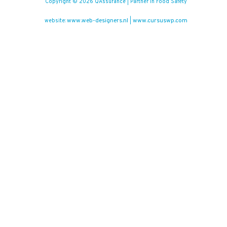
Copyright © 2026 QAssurance | Partner in Food Safety
www.web-designers.nl
www.cursuswp.com
website:
|