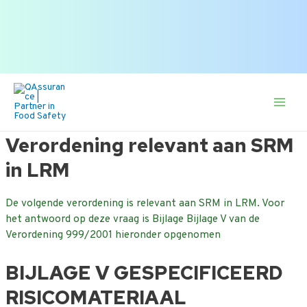
Zoek
of zoek op onderwerp.
naar:
Ga
naar
de
Main
inhoud
Men
Verordening relevant aan SRM
in LRM
De volgende verordening is relevant aan SRM in LRM. Voor
het antwoord op deze vraag is Bijlage Bijlage V van de
Verordening 999/2001 hieronder opgenomen
BIJLAGE V
GESPECIFICEERD
RISICOMATERIAAL