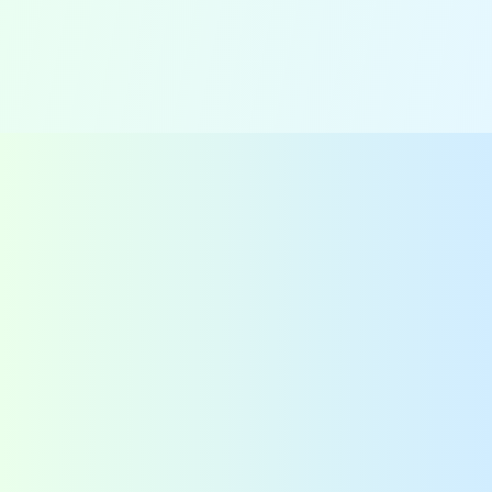
Voedselveiligheid projecten in
Afrika
Contact
QAssurance B.V.
Van Nelleweg 1 - Rotterdam
TABAK 3.10
+31-(0)10-2004080
info@qassurance.com
Bekijk ook
Downloads
Overzichten
Veelgestelde vragen