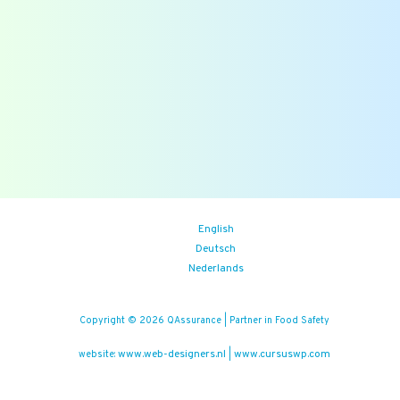
Blogs
Zoek
Binnenkort
Zoom the Room:
14/08/2026
(iedere vrijdag)
Food Safety Compliance opleiding
Aankomende events
English
Deutsch
Nederlands
Copyright © 2026 QAssurance | Partner in Food Safety
www.web-designers.nl
www.cursuswp.com
website:
|