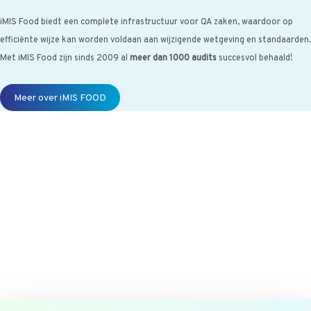
iMIS Food biedt een complete infrastructuur voor QA zaken, waardoor op
efficiënte wijze kan worden voldaan aan wijzigende wetgeving en standaarden.
Met iMIS Food zijn sinds 2009 al
meer dan 1000 audits
succesvol behaald!
Meer over iMIS FOOD
[randomize category="awrnd-nl-
titel-imis-updates"]
Wil jij ook maandelijks de iMIS Food Update ontvangen en uitgenodigd
worden voor onze events? Vul dan dit formulier in.