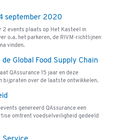
 24 september 2020
2 events plaats op Het Kasteel in
r o.a. het parkeren, de RIVM-richtlijnen
na vinden.
n de Global Food Supply Chain
at QAssurance 15 jaar en deze
n bijpraten over de laatste ontwikkelen.
eid
, events genereerd QAssurance een
rtise omtrent voedselveiligheid gedeeld
d Service