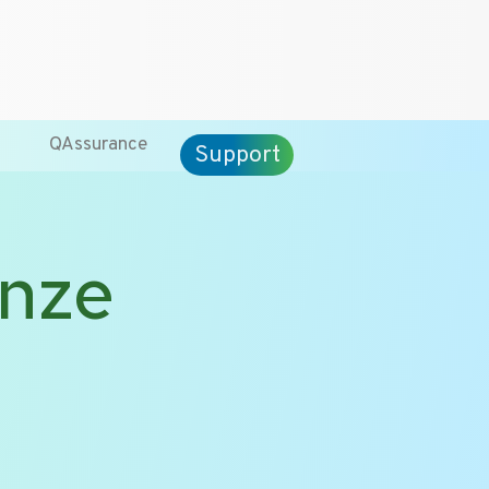
CT
ENG
QAssurance
Support
onze