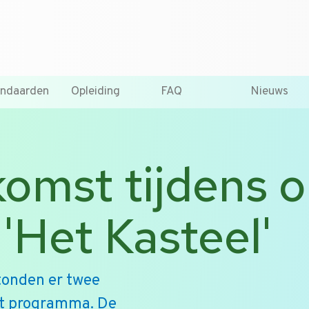
T +31 10 2004080
HOME
CONTA
andaarden
Opleiding
FAQ
Nieuws
omst tijdens 
'Het Kasteel'
onden er twee
et programma. De