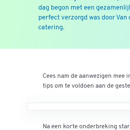
dag begon met een gezamenlijk
perfect verzorgd was door Van 
catering.
Ga
naar
de
Cees nam de aanwezigen mee in
inhoud
tips om te voldoen aan de geste
Na een korte onderbreking star