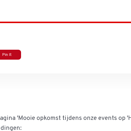
Pin It
agina 'Mooie opkomst tijdens onze events op 'H
idingen: