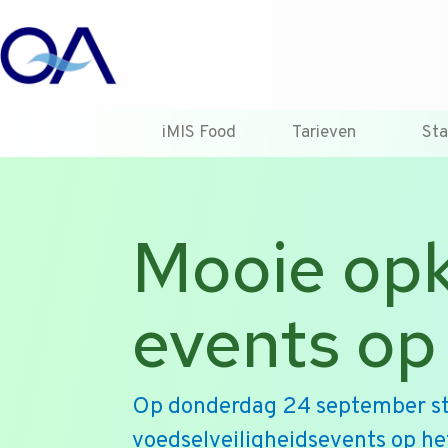
iMIS Food
Tarieven
St
Mooie opk
events op 
Op donderdag 24 september st
voedselveiligheidsevents op h