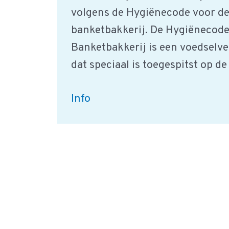
volgens de Hygiënecode voor de
banketbakkerij. De Hygiënecode
Banketbakkerij is een voedselv
dat speciaal is toegespitst op d
Banketindustrie
Info
–
Voedselveiligheid