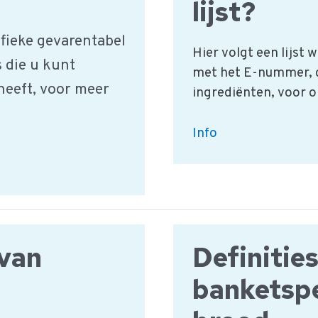
lijst?
fieke gevarentabel
Hier volgt een lijst 
s die u kunt
met het E-nummer, d
 heeft, voor meer
ingrediënten, voor o
Heeft
Info
QAssurance
een
additieven
/
E-
 van
Definitie
nummers
lijst?
banketspe