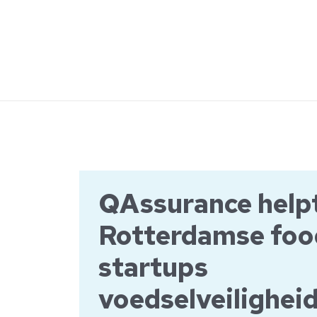
Ga
naar
de
inhoud
QAssurance help
Rotterdamse foo
startups
voedselveilighei