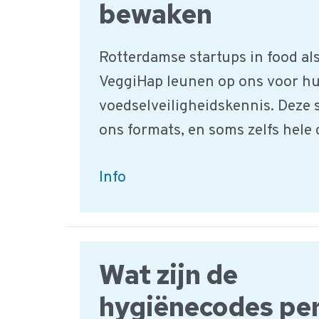
bewaken
Rotterdamse startups in food al
VeggiHap leunen op ons voor h
voedselveiligheidskennis. Deze 
ons formats, en soms zelfs hel
QAssurance
Info
helpt
Rotterdamse
food-
Wat zijn de
startups
voedselveiligheid
hygiënecodes per