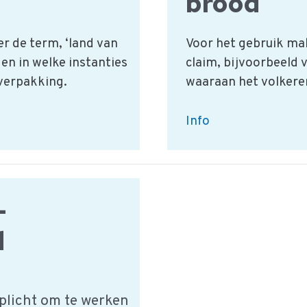
brood
r de term, ‘land van
Voor het gebruik mak
n in welke instanties
claim, bijvoorbeeld v
 verpakking.
waaraan het volkere
Definities
Info
voor
banketspecialiteiten
en
brood
–
d
rplicht om te werken