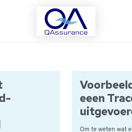
t
Voorbeeld
d-
eeen Trac
uitgevoer
d
Om te weten wat er