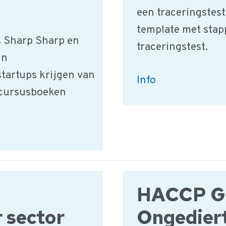
een traceringstes
template met sta
s Sharp Sharp en
traceringstest.
un
startups krijgen van
Voorbeeld:
Info
e cursusboeken
Hoe
wordt
eeen
Traceringstest
uitgevoerd?
HACCP Ge
 sector
Ongedier