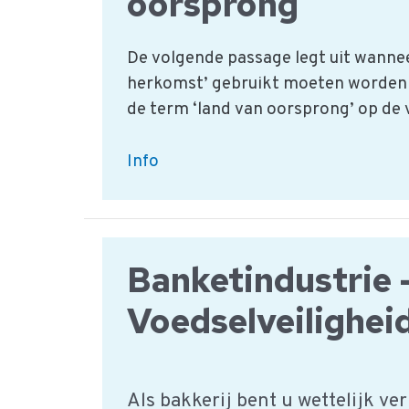
oorsprong
De volgende passage legt uit wannee
herkomst’ gebruikt moeten worden e
de term ‘land van oorsprong’ op de
Wetgeving
Info
:
land
van
herkomst
Banketindustrie 
en
Voedselveilighei
of
oorsprong
Als bakkerij bent u wettelijk ve