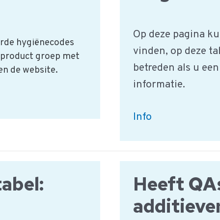
Op deze pagina ku
eurde hygiënecodes
vinden, op deze ta
 product groep met
betreden als u een
 en de website.
informatie.
HACCP
Info
Gevarentabel:
Ongedierte
abel:
Heeft QA
additiev