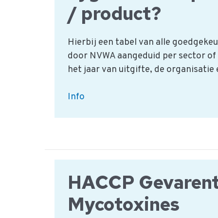
bewaken
/ product?
Hierbij een tabel van alle goedgek
door NVWA aangeduid per sector of
het jaar van uitgifte, de organisatie
Wat
Info
zijn
de
hygiënecodes
per
sector
HACCP Gevarent
/
product?
Mycotoxines