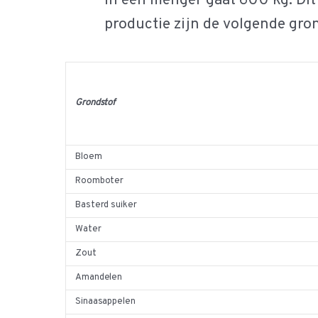
In één menger gaat 600 kg. Dit
productie zijn de volgende gro
Grondstof
Bloem
Roomboter
Basterd suiker
Water
Zout
Amandelen
Sinaasappelen