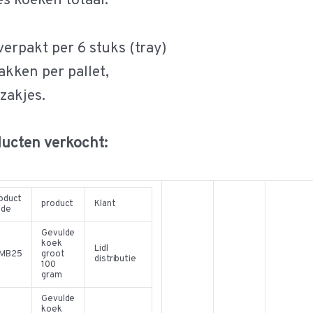
s koeken totaal.
verpakt per 6 stuks (tray)
akken per pallet,
6 zakjes.
ducten verkocht:
oduct
product
Klant
ode
Gevulde
koek
Lidl
7MB25
groot
distributie
100
gram
Gevulde
koek