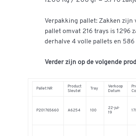
1200 Kg / 208 gr = 5.770 zakje
Verpakking pallet: Zakken zijn 
pallet omvat 216 trays is 1296 z
derhalve 4 volle pallets en 58
Verder zijn op de volgende pro
Product
Verkoop
Pr
Pallet NR
Tray
Sleutel
Datum
C
22-jul-
P201765660
A6254
100
1
19