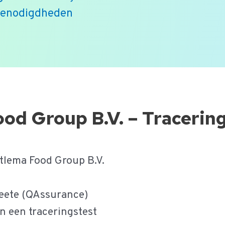
benodigdheden
ood Group B.V. – Tracerin
tlema Food Group B.V.
 (QAssurance)
traceringstest