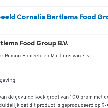
beeld Cornelis Bartlema Food G
rtlema Food Group B.V.
oor Remon Hameete en Martinus van Elst.
ggeving.
n van de gevulde koek groot van 100 gram met 
s duidelijk dat dit product is geproduceerd o