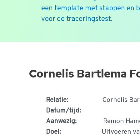
een template met stappen en 
voor de traceringstest.
Ga
naar
de
Cornelis Bartlema F
inhoud
Relatie:
Cornelis Bar
Datum/tijd:
Aanwezig:
Remon Hameete
Doel:
Uitvoeren van een 