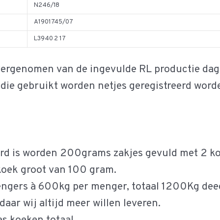
N246/18
A1901745/07
L3940 2 17
ergenomen van de ingevulde RL productie dagli
 die gebruikt worden netjes geregistreerd word
rd is worden 200grams zakjes gevuld met 2 koe
groot van 100 gram.
à 600kg per menger, totaal 1200Kg deeg o
r wij altijd meer willen leveren.