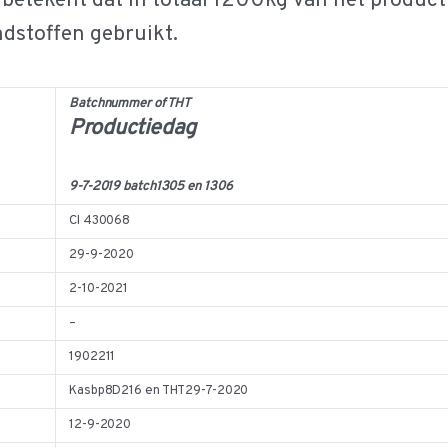
 betekent dat in totaal 1200kg van het product
ndstoffen gebruikt.
Batchnummer of THT
Productiedag
9-7-2019 batch1305 en 1306
CI 430068
29-9-2020
2-10-2021
–
1902211
Kasbp8D216 en THT29-7-2020
12-9-2020