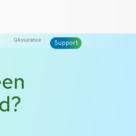
CT
ENG
QAssurance
Support
een
rd?