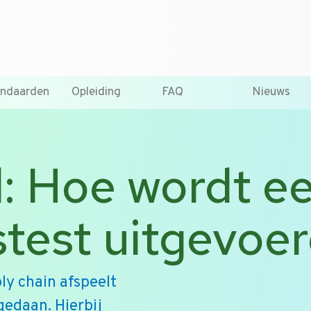
T +31 10 2004080
HOME
CONTA
andaarden
Opleiding
FAQ
Nieuws
: Hoe wordt e
stest uitgevoe
ly chain afspeelt
gedaan. Hierbij