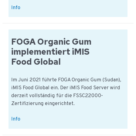
Zertifizierung
Info
ausgesetzt
nach
dem
Besuch
FOGA Organic Gum
der
implementiert iMIS
Behörden
Food Global
Im Juni 2021 führte FOGA Organic Gum (Sudan),
iMIS Food Global ein. Der iMIS Food Server wird
derzeit vollständig für die FSSC22000-
Zertifizierung eingerichtet.
FOGA
Info
Organic
Gum