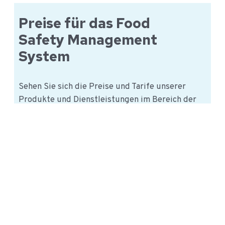
Retail
Consortium
Preise für das Food
–
Safety Management
Standard
System
für
Lebensmittelsicherheit
Sehen Sie sich die Preise und Tarife unserer
Produkte und Dienstleistungen im Bereich der
Lebensmittelsicherheit für
Lebensmittelhersteller und andere Akteure in der
Lebensmittelkette an.
Preise
Info
für
das
Food
Safety
QAssurance iMIS Food |