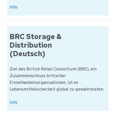
BRC
Info
Agents
&
Brokers
(Deutsch)
BRC Storage &
Distribution
(Deutsch)
Ziel des British Retail Consortium (BRC), ein
Zusammenschluss britischer
Einzelhandelsorganisationen, ist es
Lebensmittelsicherheit global zu gewährleisten.
BRC
Info
Storage
&