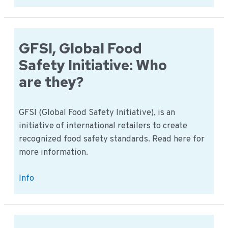
es
Beispiele
für
den
GFSI, Global Food
Umgang
Safety Initiative: Who
mit
Bio-
are they?
Produkten?
GFSI (Global Food Safety Initiative), is an
initiative of international retailers to create
recognized food safety standards. Read here for
more information.
GFSI,
Info
Global
Food
Safety