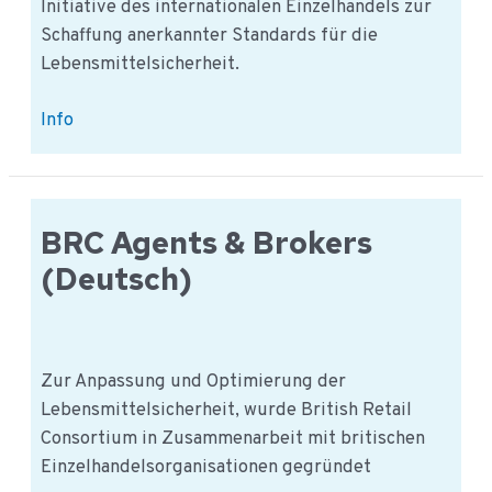
Initiative des internationalen Einzelhandels zur
Schaffung anerkannter Standards für die
Lebensmittelsicherheit.
Global
Info
Food
Safety
Initiative
(Deutsch)
BRC Agents & Brokers
(Deutsch)
Zur Anpassung und Optimierung der
Lebensmittelsicherheit, wurde British Retail
Consortium in Zusammenarbeit mit britischen
Einzelhandelsorganisationen gegründet