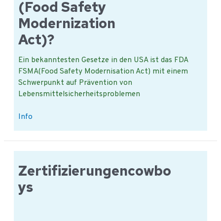
(Food Safety
Modernization
Act)?
Ein bekanntesten Gesetze in den USA ist das FDA
FSMA(Food Safety Modernisation Act) mit einem
Schwerpunkt auf Prävention von
Lebensmittelsicherheitsproblemen
Was
Info
ist
der
FSMA
(Food
Zertifizierungencowbo
Safety
ys
Modernization
Act)?