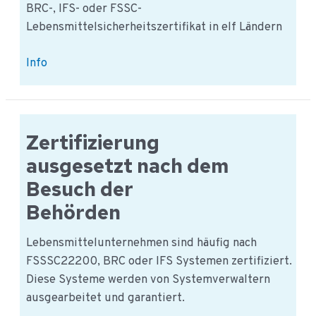
BRC-, IFS- oder FSSC-
Lebensmittelsicherheitszertifikat in elf Ländern
BRC-,
Info
IFS-
und
FSSC
22000-
Zertifizierung
Zertifizierung:
ausgesetzt nach dem
Überblick
Besuch der
11
Behörden
Länder
Lebensmittelunternehmen sind häufig nach
FSSSC22200, BRC oder IFS Systemen zertifiziert.
Diese Systeme werden von Systemverwaltern
ausgearbeitet und garantiert.