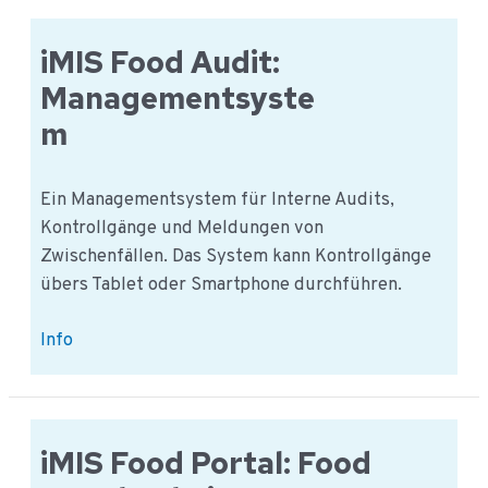
implementiert
iMIS
iMIS Food Audit:
Food
Managementsyste
Global
m
Ein Managementsystem für Interne Audits,
Kontrollgänge und Meldungen von
Zwischenfällen. Das System kann Kontrollgänge
übers Tablet oder Smartphone durchführen.
iMIS
Info
Food
Audit:
Managementsystem
iMIS Food Portal: Food