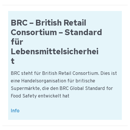
Featured
Standard
-
BRC – British Retail
Food
Consortium – Standard
für
Lebensmittelsicherhei
t
BRC steht für British Retail Consortium. Dies ist
eine Handelsorganisation für britische
Supermärkte, die den BRC Global Standard for
Food Safety entwickelt hat
BRC
Info
–
British