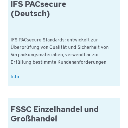
Initiative:
IFS PACsecure
Who
(Deutsch)
are
they?
IFS PACsecure Standards: entwickelt zur
Überprüfung von Qualität und Sicherheit von
Verpackungsmaterialien, verwendbar zur
Erfüllung bestimmte Kundenanforderungen
IFS
Info
PACsecure
(Deutsch)
FSSC Einzelhandel und
Großhandel