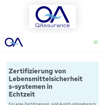
Ga
naar
Main
de
inhoud
Men
Zertifizierung von
Lebensmittelsicherheit
s-systemen in
Echtzeit
Für eine Zertifizierung, sind Audits obligatorisch.