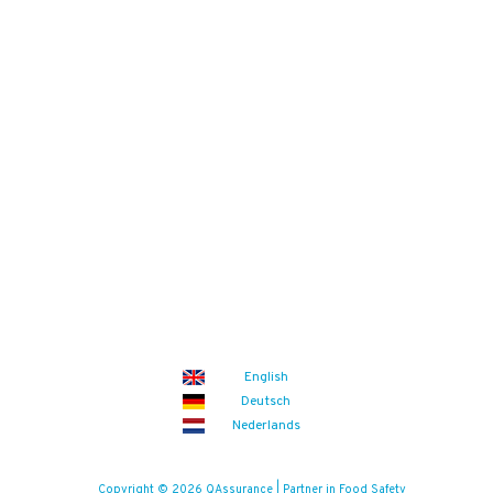
Bekijk ook
Downloads
Overzichten
Veelgestelde vragen
Blogs
Zoek
Binnenkort
Zoom the Room:
14/08/2026
(iedere vrijdag)
Food Safety Compliance opleiding
Aankomende events
English
Deutsch
Nederlands
Copyright © 2026 QAssurance | Partner in Food Safety