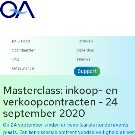
T +31 10 2004080
HOME
CONTACT
ENG
iMIS Food
Tarieven
Standaarden
Opleiding
FAQ
Nieuws
QAssurance
Support
Masterclass: inkoop- en
verkoopcontracten - 24
september 2020
Op 24 september vinden er twee (aansluitende) events
plaats. Een kennissessie omtrent voedselveiligheid en een