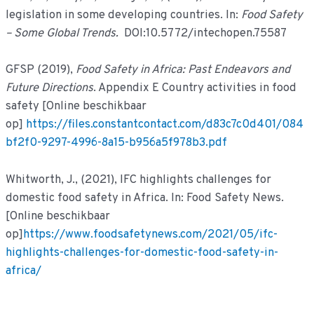
legislation in some developing countries. In:
Food Safety
– Some Global Trends.
DOI:10.5772/intechopen.75587
GFSP (2019),
Food Safety in Africa: Past Endeavors and
Future Directions
. Appendix E Country activities in food
safety [Online beschikbaar
op]
https://files.constantcontact.com/d83c7c0d401/084
bf2f0-9297-4996-8a15-b956a5f978b3.pdf
Whitworth, J., (2021), IFC highlights challenges for
domestic food safety in Africa. In: Food Safety News.
[Online beschikbaar
op]
https://www.foodsafetynews.com/2021/05/ifc-
highlights-challenges-for-domestic-food-safety-in-
africa/