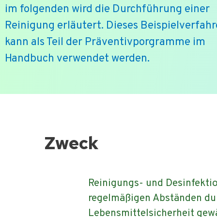
im folgenden wird die Durchführung einer
Reinigung erläutert. Dieses Beispielverfah
kann als Teil der Präventivporgramme im
Handbuch verwendet werden.
Ga
naar
de
Zweck
inhoud
Reinigungs- und Desinfekt
regelmäßigen Abständen dur
Lebensmittelsicherheit gewä