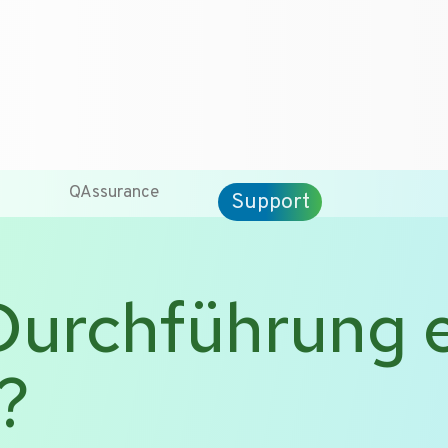
QAssurance
Support
 Durchführung 
?