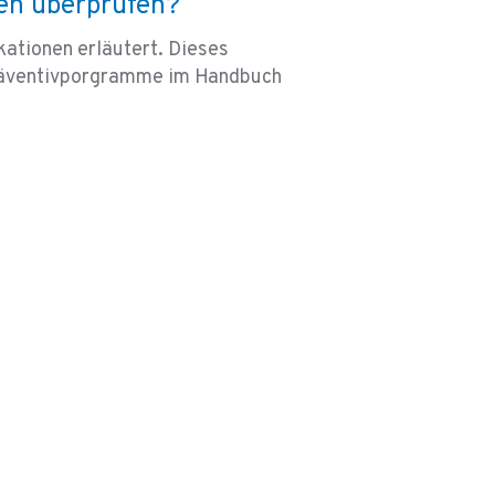
en überprüfen?
kationen erläutert. Dieses
 Präventivporgramme im Handbuch