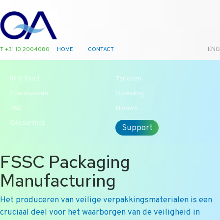
T +31 10 2004080
HOME
CONTACT
ENG
iMIS Food
Tarieven
Standaarden
Opleiding
FAQ
Nieuws
QAssurance
Support
FSSC Packaging
Manufacturing
Het produceren van veilige verpakkingsmaterialen is een
cruciaal deel voor het waarborgen van de veiligheid in