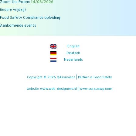
Zoom the Room:
14/08/2026
(iedere vrijdag)
Food Safety Compliance opleiding
Aankomende events
English
Deutsch
Nederlands
Copyright © 2026 QAssurance | Partner in Food Safety
www.web-designers.nl
www.cursuswp.com
website:
|