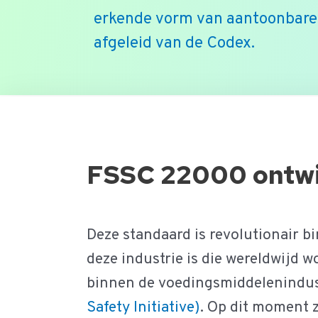
erkende vorm van aantoonbare 
afgeleid van de Codex.
Ga
naar
de
FSSC 22000 ontwik
inhoud
Deze standaard is revolutionair b
deze industrie is die wereldwijd
binnen de voedingsmiddelenindus
Safety Initiative)
. Op dit moment 