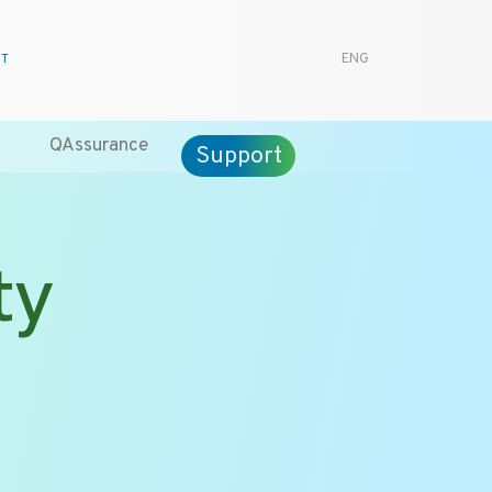
CT
ENG
QAssurance
Support
ty