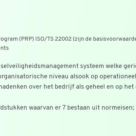
Program (PRP) ISO/TS 22002 (zijn de basisvoorwaard
ents
elveiligheidsmanagement systeem welke geric
 organisatorische niveau alsook op operationeel
nadenken over het bedrijf als geheel en op het
dstukken waarvan er 7 bestaan uit normeisen;