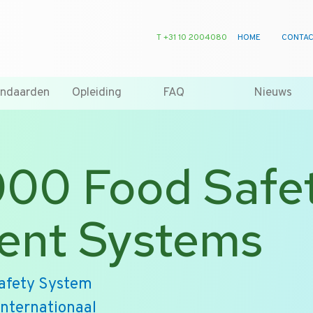
T +31 10 2004080
HOME
CONTA
andaarden
Opleiding
FAQ
Nieuws
00 Food Safe
nt Systems
afety System
internationaal