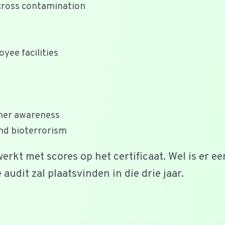
cross contamination
yee facilities
mer awareness
and bioterrorism
kt met scores op het certificaat. Wel is er een
udit zal plaatsvinden in die drie jaar.