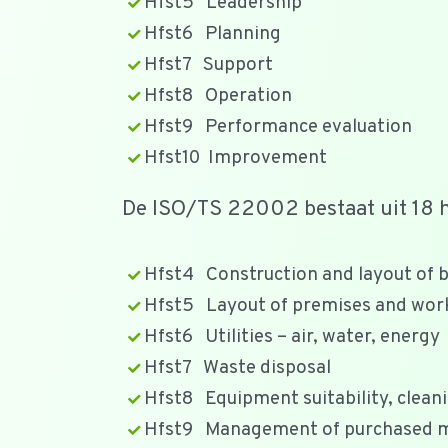
Hfst5 Leadership
Hfst6 Planning
Hfst7 Support
Hfst8 Operation
Hfst9 Performance evaluation
Hfst10 Improvement
De ISO/TS 22002 bestaat uit 18 h
Hfst4 Construction and layout of b
Hfst5 Layout of premises and wor
Hfst6 Utilities – air, water, energy
Hfst7 Waste disposal
Hfst8 Equipment suitability, clea
Hfst9 Management of purchased m