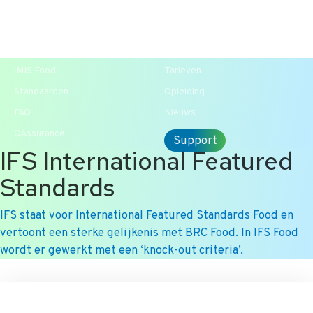
T +31 10 2004080
HOME
CONTACT
ENG
iMIS Food
Tarieven
Standaarden
Opleiding
FAQ
Nieuws
QAssurance
Support
IFS International Featured
Standards
IFS staat voor International Featured Standards Food en
vertoont een sterke gelijkenis met BRC Food. In IFS Food
wordt er gewerkt met een ‘knock-out criteria’.
Ga
naar