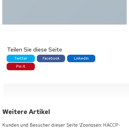
K
i
G
a
Teilen Sie diese Seite
Twitter
Facebook
LinkedIn
Pin It
Weitere Artikel
Kunden und Besucher dieser Seite 'Zoonosen: HACCP-