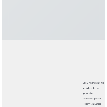
Das Orthohantavirus
gehört zu den so
genannten
“hämorrhagischen
Fiebern”. In Europa