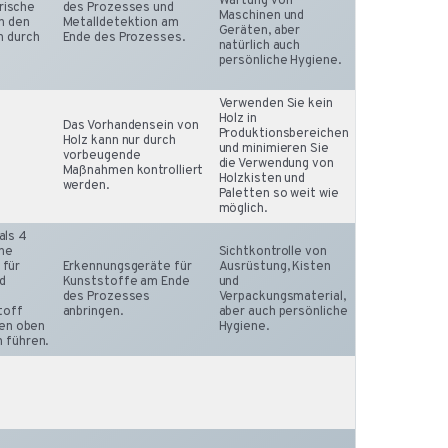
Wartung von
trische
des Prozesses und
Maschinen und
n den
Metalldetektion am
Geräten, aber
n durch
Ende des Prozesses.
natürlich auch
persönliche Hygiene.
Verwenden Sie kein
Holz in
Das Vorhandensein von
Produktionsbereichen
Holz kann nur durch
und minimieren Sie
vorbeugende
die Verwendung von
Maßnahmen kontrolliert
Holzkisten und
werden.
Paletten so weit wie
möglich.
 als 4
ine
Sichtkontrolle von
 für
Erkennungsgeräte für
Ausrüstung, Kisten
nd
Kunststoffe am Ende
und
des Prozesses
Verpackungsmaterial,
toff
anbringen.
aber auch persönliche
den oben
Hygiene.
 führen.