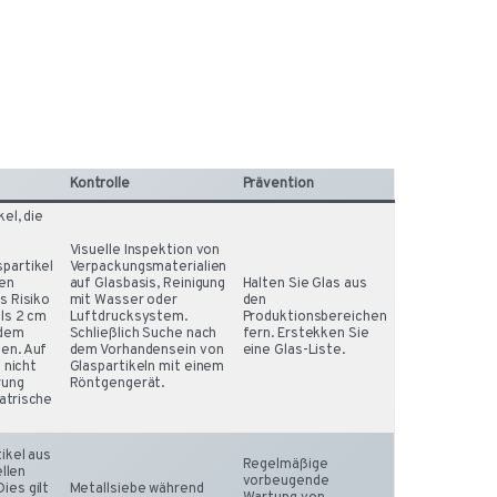
Kontrolle
Prävention
el, die
Visuelle Inspektion von
partikel
Verpackungsmaterialien
hen
auf Glasbasis, Reinigung
Halten Sie Glas aus
s Risiko
mit Wasser oder
den
als 2 cm
Luftdrucksystem.
Produktionsbereichen
 dem
Schließlich Suche nach
fern. Erstekken Sie
en. Auf
dem Vorhandensein von
eine Glas-Liste.
 nicht
Glaspartikeln mit einem
rung
Röntgengerät.
atrische
ikel aus
Regelmäßige
ellen
vorbeugende
ies gilt
Metallsiebe während