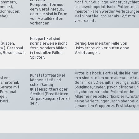
brechen
Klammern,
nicht für Säuglinge, Kinder, psychia
Komponenten aus
hmuck),
und psychogeriatrische Patienten. I
dem Gerät heraus,
(Schrauben,
meisten Fällen werden Verletzunge
oder sie sind in Form
ebe).
Metallpartikel größer als 12,5 mm
von Metalldrähten
verursacht.
vorhanden.
Holzpartikel sind
 (Kisten,
normalerweise nicht
Gering. Die meisten Fälle von
w.), Personal
fest, sondern bilden
Holzverbrauch verlaufen ohne
, Besen usw.).
in fast allen Fällen
Verletzungen.
Splitter.
Mittel bis hoch. Partikel, die kleiner
Kunststoffpartikel
sten,
mm sind, stellen normalerweise ke
können steif und
smaterial,
Gefahr dar. Dies gilt allerdings nicht
scharfkantig
 Geräte mit
Säuglinge, Kinder, psychiatrische u
(Kistensplitter) oder
, Personal
psychogeriatrische Patienten. Im
flexibel (Plastiktüten,
gel,
Allgemeinen bildet flexibler Kunsts
Verpackungsmaterial)
ber).
keine Verletzungen, kann aber bei 
sein.
genannten Gruppen zu Erstickungen