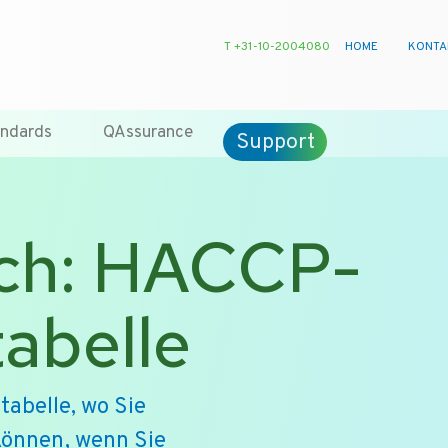
T +31-10-2004080
HOME
KONTA
ndards
QAssurance
Support
sch: HACCP-
abelle
ntabelle, wo Sie
 können, wenn Sie