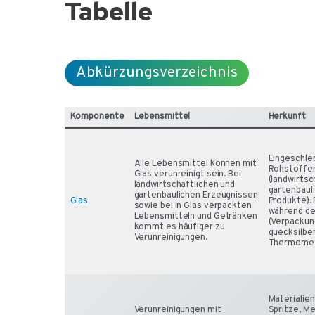
Tabelle
Abkürzungsverzeichnis
Komponente
Lebensmittel
Herkunft
Eingeschle
Alle Lebensmittel können mit
Rohstoffe
Glas verunreinigt sein. Bei
(landwirtsc
landwirtschaftlichen und
gartenbaul
gartenbaulichen Erzeugnissen
Glas
Produkte). 
sowie bei in Glas verpackten
während d
Lebensmitteln und Getränken
(Verpackun
kommt es häufiger zu
quecksilber
Verunreinigungen.
Thermomet
Materialien
Verunreinigungen mit
Spritze, Me