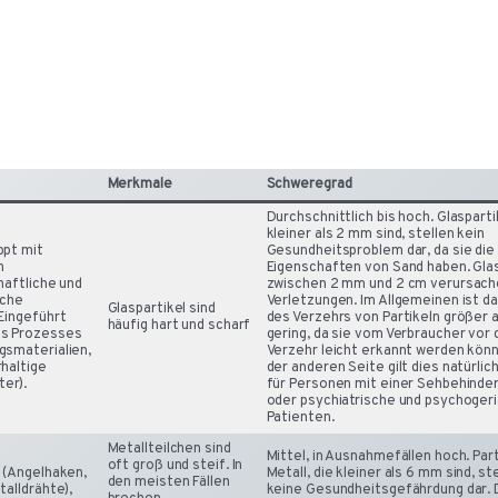
Merkmale
Schweregrad
Durchschnittlich bis hoch. Glaspartik
kleiner als 2 mm sind, stellen kein
ppt mit
Gesundheitsproblem dar, da sie die
n
Eigenschaften von Sand haben. Glas
haftliche und
zwischen 2 mm und 2 cm verursac
iche
Verletzungen. Im Allgemeinen ist da
Glaspartikel sind
Eingeführt
des Verzehrs von Partikeln größer 
häufig hart und scharf
es Prozesses
gering, da sie vom Verbraucher vor
gsmaterialien,
Verzehr leicht erkannt werden könn
haltige
der anderen Seite gilt dies natürlich
er).
für Personen mit einer Sehbehinde
oder psychiatrische und psychogeri
Patienten.
Metallteilchen sind
Mittel, in Ausnahmefällen hoch. Part
oft groß und steif. In
 (Angelhaken,
Metall, die kleiner als 6 mm sind, st
den meisten Fällen
talldrähte),
keine Gesundheitsgefährdung dar. D