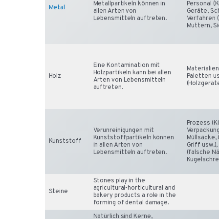
Metallpartikeln können in
Personal (
Metal
allen Arten von
Geräte, Sc
Lebensmitteln auftreten.
Verfahren 
Muttern, Si
Eine Kontamination mit
Materialien
Holzpartikeln kann bei allen
Holz
Paletten us
Arten von Lebensmitteln
(Holzgeräte
auftreten.
Prozess (Ki
Verunreinigungen mit
Verpackung
Kunststoffpartikeln können
Müllsäcke,
Kunststoff
in allen Arten von
Griff usw.)
Lebensmitteln auftreten.
(falsche Nä
Kugelschrei
Stones play in the
agricultural-horticultural and
Steine
bakery products a role in the
forming of dental damage.
Natürlich sind Kerne,