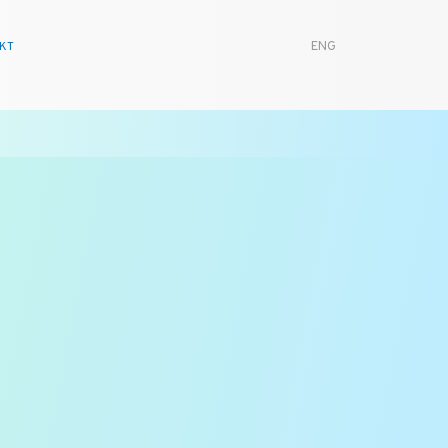
KT
ENG