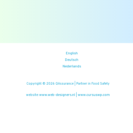
Binnenkort
Zoom the Room:
14/08/2026
(iedere vrijdag)
Food Safety Compliance opleiding
Aankomende events
English
Deutsch
Nederlands
Copyright © 2026 QAssurance | Partner in Food Safety
www.web-designers.nl
www.cursuswp.com
website:
|