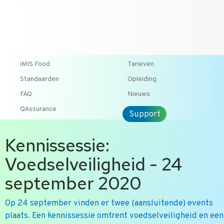
T +31 10 2004080
HOME
CONTACT
ENG
iMIS Food
Tarieven
Standaarden
Opleiding
FAQ
Nieuws
QAssurance
Support
Kennissessie:
Voedselveiligheid - 24
september 2020
Op 24 september vinden er twee (aansluitende) events
plaats. Een kennissessie omtrent voedselveiligheid en een