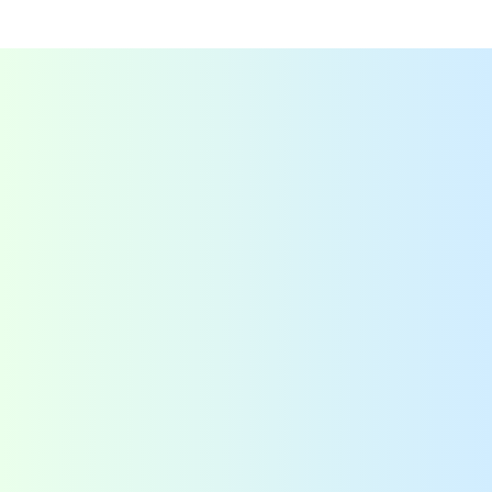
Contact
QAssurance B.V.
Van Nelleweg 1 - Rotterdam
TABAK 3.10
+31-(0)10-2004080
info@qassurance.com
Bekijk ook
Downloads
Overzichten
Veelgestelde vragen
Blogs
Zoek