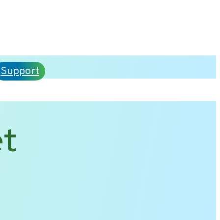
Support
et