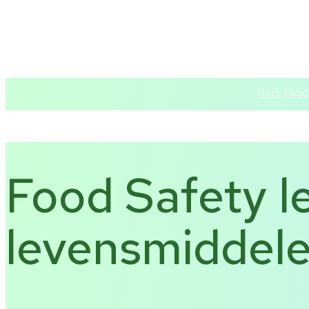
T +31 10 2004080
HOME
CONTACT
iMIS Food
Food Safety l
levensmiddele