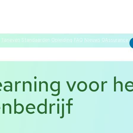
ENG
Tarieven
Standaarden
Opleiding
FAQ
Nieuws
QAssurance
earning voor h
nbedrijf