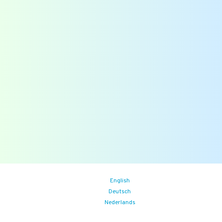
Bekijk ook
Downloads
Overzichten
Veelgestelde vragen
Blogs
Zoek
Binnenkort
Zoom the Room:
14/08/2026
(iedere vrijdag)
Food Safety Compliance opleiding
Aankomende events
English
Deutsch
Nederlands