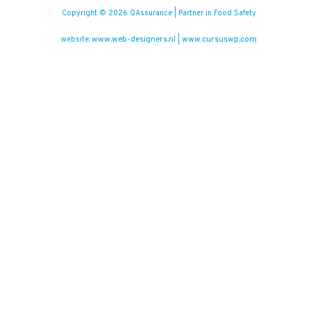
Copyright © 2026 QAssurance | Partner in Food Safety
www.web-designers.nl
www.cursuswp.com
website:
|