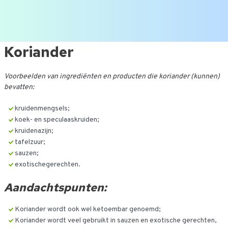
Ga
Koriander
naar
de
Voorbeelden van ingrediënten en producten die koriander (kunnen)
inhoud
bevatten:
kruidenmengsels;
koek- en speculaaskruiden;
kruidenazijn;
tafelzuur;
sauzen;
exotischegerechten.
Aandachtspunten:
Koriander wordt ook wel ketoembar genoemd;
Koriander wordt veel gebruikt in sauzen en exotische gerechten,