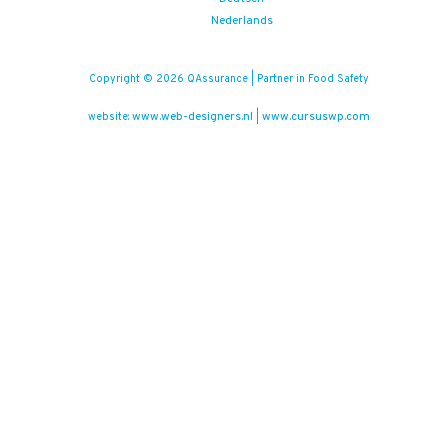
Nederlands
Copyright © 2026 QAssurance | Partner in Food Safety
www.web-designers.nl
www.cursuswp.com
website:
|