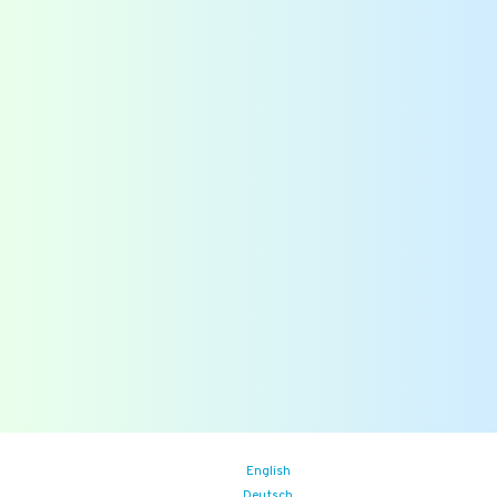
+31-(0)10-2004080
info@qassurance.com
Bekijk ook
Downloads
Overzichten
Veelgestelde vragen
Blogs
Zoek
Binnenkort
Zoom the Room:
14/08/2026
(iedere vrijdag)
Food Safety Compliance opleiding
Aankomende events
English
Deutsch