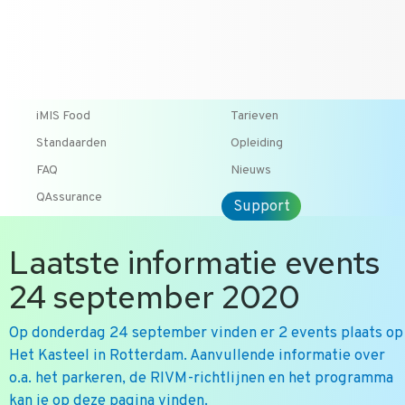
T +31 10 2004080
HOME
CONTACT
ENG
iMIS Food
Tarieven
Standaarden
Opleiding
FAQ
Nieuws
QAssurance
Support
Laatste informatie events
24 september 2020
Op donderdag 24 september vinden er 2 events plaats op
Het Kasteel in Rotterdam. Aanvullende informatie over
o.a. het parkeren, de RIVM-richtlijnen en het programma
kan je op deze pagina vinden.