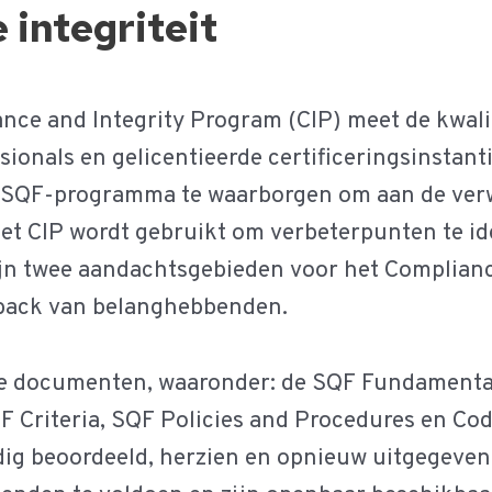
 integriteit
nce and Integrity Program (CIP) meet de kwalit
ssionals en gelicentieerde certificeringsinstant
et SQF-programma te waarborgen om aan de ve
et CIP wordt gebruikt om verbeterpunten te id
jn twee aandachtsgebieden voor het Complianc
dback van belanghebbenden.
e documenten, waaronder: de SQF Fundamental
QF Criteria, SQF Policies and Procedures en C
g beoordeeld, herzien en opnieuw uitgegeven o