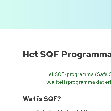
gebaseerd op risicobeheer.
Onderdeel van onze veel gestelde
Ga
naar
de
Het SQF Programm
inhoud
Het SQF-programma (Safe Qua
kwaliteitsprogramma dat erk
Wat is SQF?