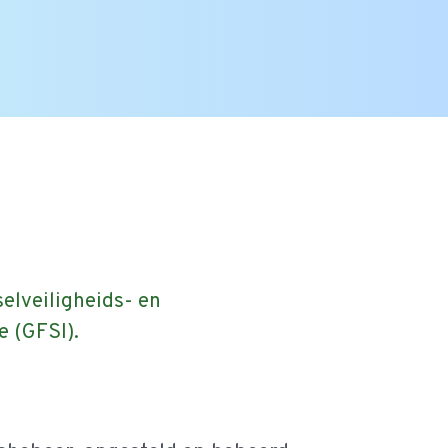
Zoek
naar:
elveiligheids- en
e (GFSI).