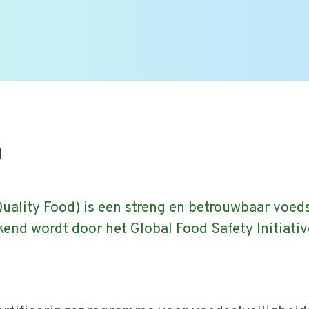
 vragen |
Bekijk alle FAQ
of zoek op onderwerp.
a
lity Food) is een streng en betrouwbaar voeds
end wordt door het Global Food Safety Initiativ