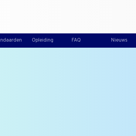
T +31 10 2004080
HOME
CONTA
andaarden
Opleiding
FAQ
Nieuws
t SQF (Safe Qu
ogramma?
ogramma voor
len branche. SQF
selveiligheid