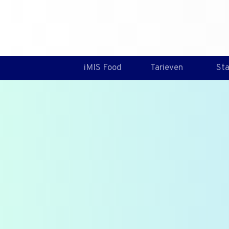
iMIS Food
Tarieven
St
Wat is he
Food) pr
De SQF is een GFSI erkend pr
bedrijven in de voedingsmidde
is een beheersysteem voor voed