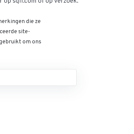
op sqfi.com of op verzoek.
erkingen die ze
ceerde site-
 gebruikt om ons