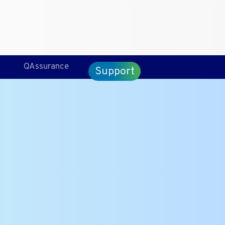
CT
ENG
QAssurance
Support
ality