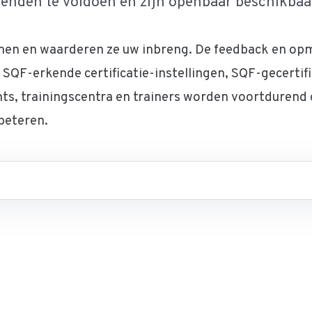
nden te voldoen en zijn openbaar beschikbaar 
men en waarderen ze uw inbreng. De feedback en opm
SQF-erkende certificatie-instellingen, SQF-gecertifi
nts, trainingscentra en trainers worden voortdurend
beteren.