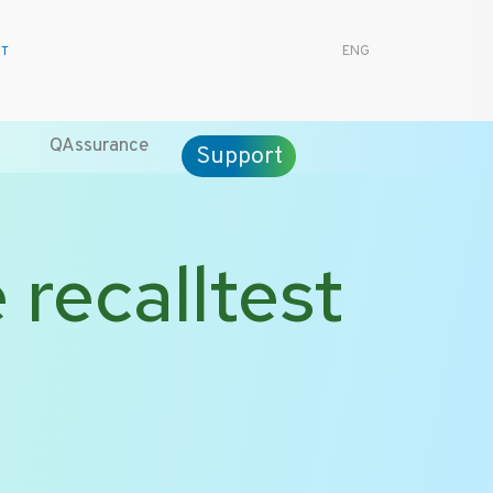
CT
ENG
QAssurance
Support
recalltest