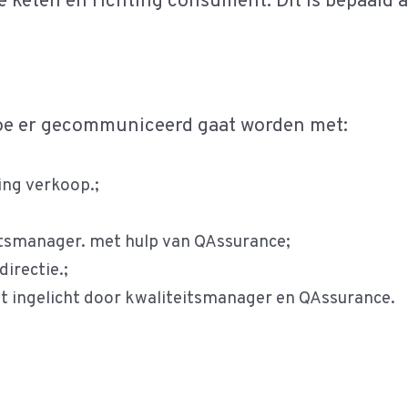
e keten en richting consument. Dit is bepaald 
hoe er gecommuniceerd gaat worden met:
ing verkoop.;
itsmanager. met hulp van QAssurance;
irectie.;
dt ingelicht door kwaliteitsmanager en QAssurance.