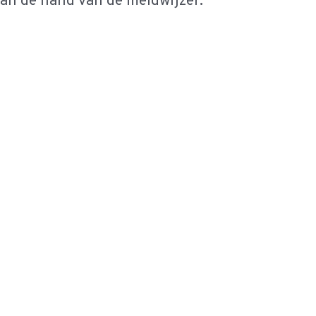
aan de hand van de meldwijzer.