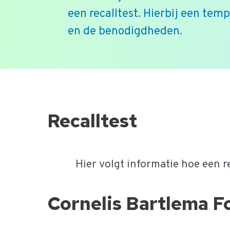
een recalltest. Hierbij een tem
en de benodigdheden.
Ga
naar
de
Recalltest
inhoud
Hier volgt informatie hoe een r
Cornelis Bartlema Fo