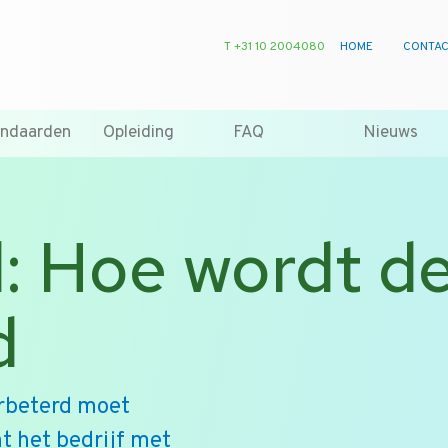
T +31 10 2004080
HOME
CONTA
andaarden
Opleiding
FAQ
Nieuws
: Hoe wordt de 
d
rbeterd moet
nt het bedrijf met