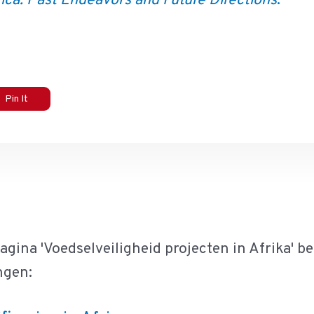
rica: Past Endeavors and Future Directions
.
Pin It
agina 'Voedselveiligheid projecten in Afrika' b
ngen: