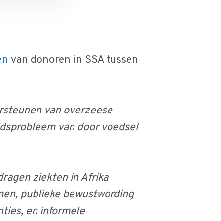
en
van donoren in SSA tussen
ersteunen van overzeese
idsprobleem van door voedsel
dragen ziekten in Afrika
emen, publieke bewustwording
ties, en informele