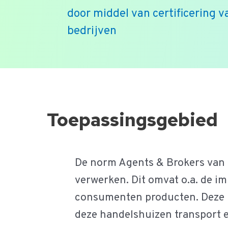
door middel van certificering 
bedrijven
Ga
naar
de
Toepassingsgebied
inhoud
De norm Agents & Brokers van B
verwerken. Dit omvat o.a. de 
consumenten producten. Deze b
deze handelshuizen transport e