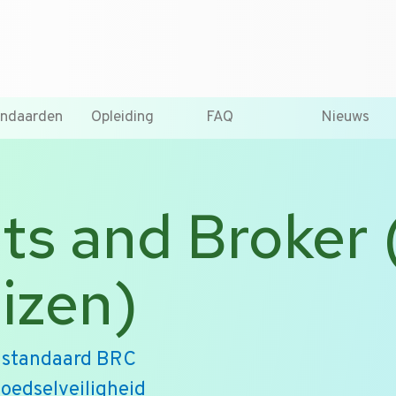
T +31 10 2004080
HOME
CONTA
andaarden
Opleiding
FAQ
Nieuws
s and Broker 
izen)
n standaard BRC
voedselveiligheid