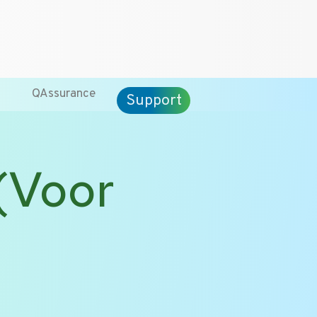
CT
ENG
QAssurance
Support
(Voor