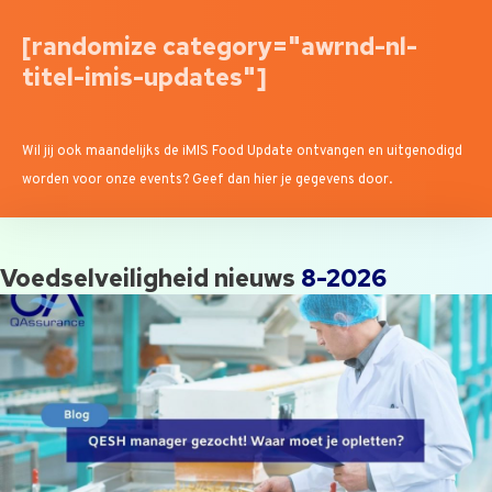
[randomize category="awrnd-nl-
titel-imis-updates"]
Wil jij ook maandelijks de iMIS Food Update ontvangen en uitgenodigd
worden voor onze events? Geef dan hier je gegevens door.
Voedselveiligheid nieuws
8-2026