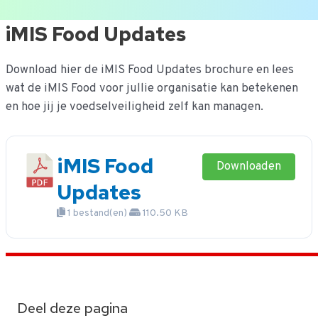
Ga
iMIS Food Updates
naar
de
Download hier de iMIS Food Updates brochure en lees
inhoud
wat de iMIS Food voor jullie organisatie kan betekenen
en hoe jij je voedselveiligheid zelf kan managen.
iMIS Food
Downloaden
Updates
1 bestand(en)
110.50 KB
Deel deze pagina