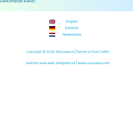
Aankomende events
English
Deutsch
Nederlands
Copyright © 2026 QAssurance | Partner in Food Safety
www.web-designers.nl
www.cursuswp.com
website:
|