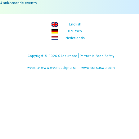
Aankomende events
English
Deutsch
Nederlands
Copyright © 2026 QAssurance | Partner in Food Safety
www.web-designers.nl
www.cursuswp.com
website:
|