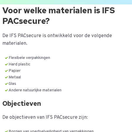
Ga
Voor welke materialen is IFS
naar
PACsecure?
de
inhoud
De IFS PACsecure is ontwikkeld voor de volgende
materialen.
Flexibele verpakkingen
Hard plastic
Papier
Metaal
Glas
Andere natuurlijke materialen
Objectieven
De objectieven van IFS PACsecure zijn:
Borgen van voedselveiligheid van verpakkingen