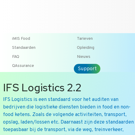
T +31 10 2004080
HOME
CONTACT
ENG
iMIS Food
Tarieven
Standaarden
Opleiding
FAQ
Nieuws
QAssurance
Support
IFS Logistics 2.2
IFS Logistics is een standaard voor het auditen van
bedrijven die logistieke diensten bieden in food en non-
food ketens. Zoals de volgende activiteiten, transport,
opslag, laden/lossen etc. Daarnaast zijn deze standaarden
toepasbaar bij de transport, via de weg, treinverkeer,