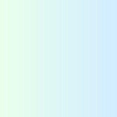
Contact
QAssurance B.V.
Van Nelleweg 1 - Rotterdam
TABAK 3.10
+31-(0)10-2004080
info@qassurance.com
Bekijk ook
Downloads
Overzichten
Veelgestelde vragen
Blogs
Zoek
Binnenkort
Zoom the Room:
14/08/2026