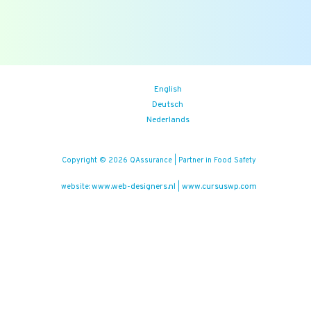
(iedere vrijdag)
Food Safety Compliance opleiding
Aankomende events
English
Deutsch
Nederlands
Copyright © 2026 QAssurance | Partner in Food Safety
www.web-designers.nl
www.cursuswp.com
website:
|